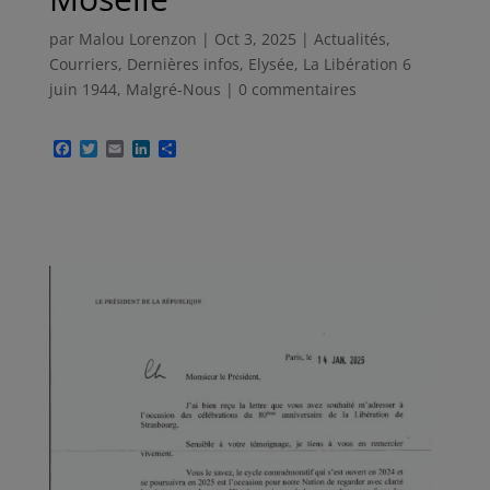
par
Malou Lorenzon
|
Oct 3, 2025
|
Actualités
,
Courriers
,
Dernières infos
,
Elysée
,
La Libération 6
juin 1944
,
Malgré-Nous
|
0 commentaires
F
T
E
L
P
a
w
m
i
a
c
i
a
n
r
e
t
i
k
t
b
t
l
e
a
o
e
d
g
o
r
I
e
k
n
r