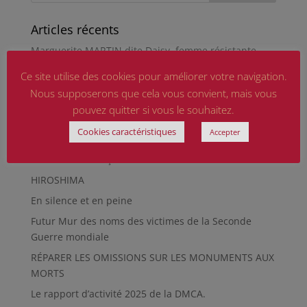
Articles récents
Marguerite MARTIN dite Daisy, femme résistante
Hommage aux sapeurs-pompiers d’hier et
Ce site utilise des cookies pour améliorer votre navigation.
d’aujourd’hui
Nous supposerons que cela vous convient, mais vous
Qu’est-ce qu’était le Sentier des Passeurs, durant la
pouvez quitter si vous le souhaitez.
Seconde Guerre mondiale, à Moussey ?
Cookies caractéristiques
Accepter
La revue « Entre les lignes » éditée par l’équipe du
musée de Besançon
HIROSHIMA
En silence et en peine
Futur Mur des noms des victimes de la Seconde
Guerre mondiale
RÉPARER LES OMISSIONS SUR LES MONUMENTS AUX
MORTS
Le rapport d’activité 2025 de la DMCA.