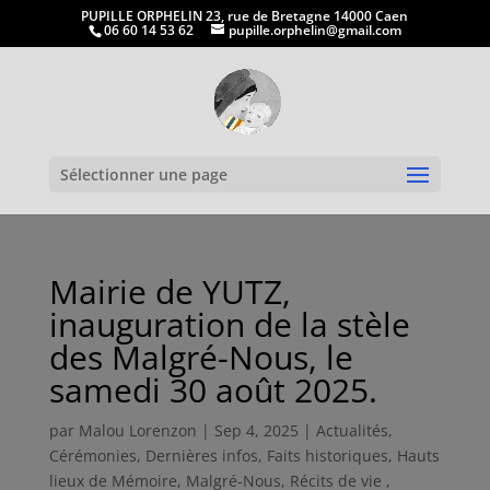
PUPILLE ORPHELIN 23, rue de Bretagne 14000 Caen
06 60 14 53 62
pupille.orphelin@gmail.com
Ouvrir la
Sélectionner une page
Mairie de YUTZ,
inauguration de la stèle
des Malgré-Nous, le
samedi 30 août 2025.
par
Malou Lorenzon
|
Sep 4, 2025
|
Actualités
,
Cérémonies
,
Dernières infos
,
Faits historiques
,
Hauts
lieux de Mémoire
,
Malgré-Nous
,
Récits de vie ,