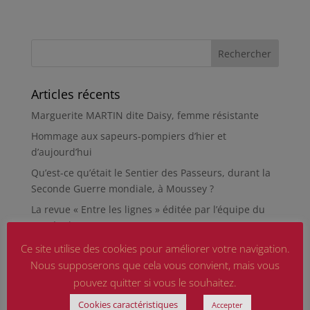
Articles récents
Marguerite MARTIN dite Daisy, femme résistante
Hommage aux sapeurs-pompiers d’hier et
d’aujourd’hui
Qu’est-ce qu’était le Sentier des Passeurs, durant la
Seconde Guerre mondiale, à Moussey ?
La revue « Entre les lignes » éditée par l’équipe du
musée de Besançon
HIROSHIMA
Ce site utilise des cookies pour améliorer votre navigation.
Nous supposerons que cela vous convient, mais vous
En silence et en peine
pouvez quitter si vous le souhaitez.
Futur Mur des noms des victimes de la Seconde
Guerre mondiale
Cookies caractéristiques
Accepter