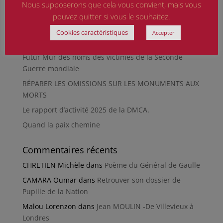
La revue « Entre les lignes » éditée par l’équipe du
Nous supposerons que cela vous convient, mais vous
musée de Besançon
pouvez quitter si vous le souhaitez.
HIROSHIMA
Cookies caractéristiques
Accepter
En silence et en peine
Futur Mur des noms des victimes de la Seconde
Guerre mondiale
RÉPARER LES OMISSIONS SUR LES MONUMENTS AUX
MORTS
Le rapport d’activité 2025 de la DMCA.
Quand la paix chemine
Commentaires récents
CHRETIEN Michèle
dans
Poème du Général de Gaulle
CAMARA Oumar
dans
Retrouver son dossier de
Pupille de la Nation
Malou Lorenzon
dans
Jean MOULIN -De Villevieux à
Londres