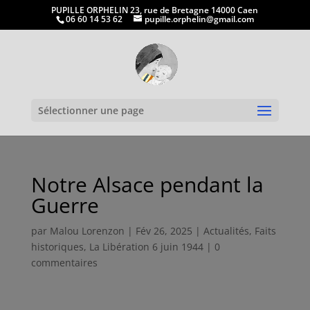
PUPILLE ORPHELIN 23, rue de Bretagne 14000 Caen
06 60 14 53 62
pupille.orphelin@gmail.com
Ouvrir la
Sélectionner une page
Notre Alsace pendant la
Guerre
par
Malou Lorenzon
|
Fév 26, 2025
|
Actualités
,
Faits
historiques
,
La Libération 6 juin 1944
|
0
commentaires