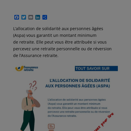
F
T
E
L
P
a
w
m
i
a
c
i
a
n
r
L’allocation de solidarité aux personnes âgées
e
t
i
k
t
(Aspa) vous garantit un montant minimum
b
t
l
e
a
o
e
d
g
de retraite. Elle peut vous être attribuée si vous
o
r
I
e
percevez une retraite personnelle ou de réversion
k
n
r
de l’Assurance retraite.