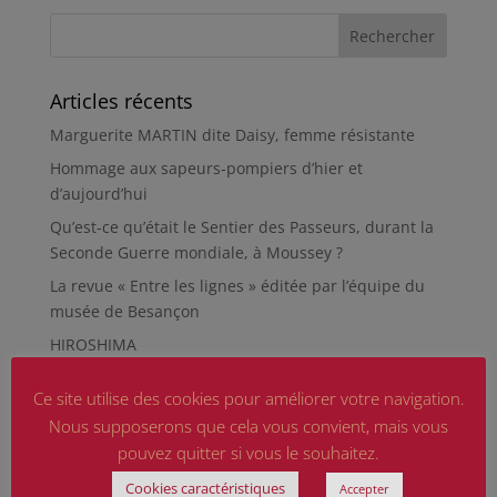
Articles récents
Marguerite MARTIN dite Daisy, femme résistante
Hommage aux sapeurs-pompiers d’hier et
d’aujourd’hui
Qu’est-ce qu’était le Sentier des Passeurs, durant la
Seconde Guerre mondiale, à Moussey ?
La revue « Entre les lignes » éditée par l’équipe du
musée de Besançon
HIROSHIMA
En silence et en peine
Ce site utilise des cookies pour améliorer votre navigation.
Futur Mur des noms des victimes de la Seconde
Nous supposerons que cela vous convient, mais vous
Guerre mondiale
pouvez quitter si vous le souhaitez.
RÉPARER LES OMISSIONS SUR LES MONUMENTS AUX
Cookies caractéristiques
Accepter
MORTS