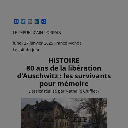
F
T
E
L
P
a
w
m
i
a
c
i
a
n
r
LE PEPUBLICAIN LORRAIN
e
t
i
k
t
b
t
l
e
a
lundi 27 janvier 2025 France Monde
o
e
d
g
o
r
I
e
Le fait du jour
k
n
r
HISTOIRE
80 ans de la libération
d’Auschwitz : les survivants
pour mémoire
Dossier réalisé par Nathalie Chifflet •