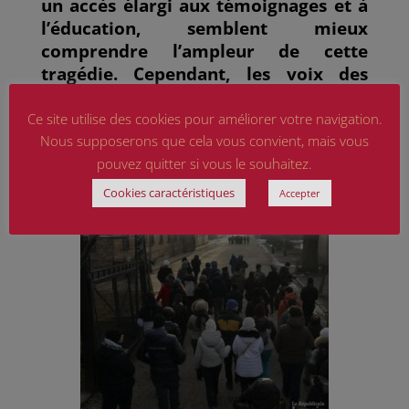
un accès élargi aux témoignages et à
l’éducation, semblent mieux
comprendre l’ampleur de cette
tragédie. Cependant, les voix des
survivants s’éteignent
inexorablement »
Ce site utilise des cookies pour améliorer votre navigation.
Nous supposerons que cela vous convient, mais vous
pouvez quitter si vous le souhaitez.
Cookies caractéristiques
Accepter