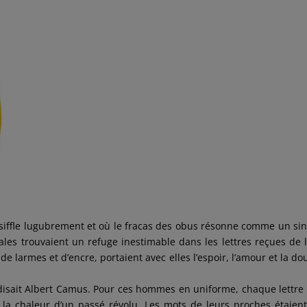
 siffle lugubrement et où le fracas des obus résonne comme un sin
les trouvaient un refuge inestimable dans les lettres reçues de 
e larmes et d’encre, portaient avec elles l’espoir, l’amour et la do
» disait Albert Camus. Pour ces hommes en uniforme, chaque lettre 
t la chaleur d’un passé révolu. Les mots de leurs proches étaien