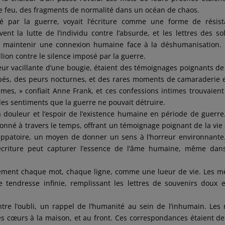
de feu, des fragments de normalité dans un océan de chaos.
 par la guerre, voyait l’écriture comme une forme de résist
ent la lutte de l’individu contre l’absurde, et les lettres des so
 de maintenir une connexion humaine face à la déshumanisation.
lion contre le silence imposé par la guerre.
lueur vacillante d’une bougie, étaient des témoignages poignants de
mbés, des peurs nocturnes, et des rares moments de camaraderie 
mmes, » confiait Anne Frank, et ces confessions intimes trouvaient
des sentiments que la guerre ne pouvait détruire.
 douleur et l’espoir de l’existence humaine en période de guerre
ésonné à travers le temps, offrant un témoignage poignant de la vie
happatoire, un moyen de donner un sens à l’horreur environnante
’écriture peut capturer l’essence de l’âme humaine, même dan
rilement chaque mot, chaque ligne, comme une lueur de vie. Les m
e tendresse infinie, remplissant les lettres de souvenirs doux 
ntre l’oubli, un rappel de l’humanité au sein de l’inhumain. Les
s cœurs à la maison, et au front. Ces correspondances étaient des