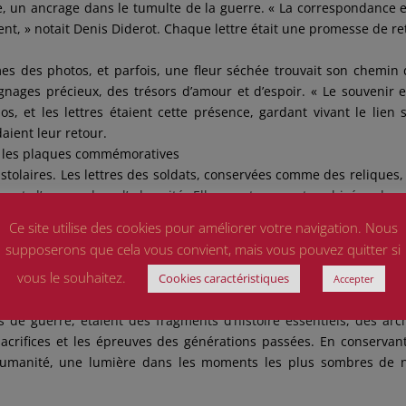
le, un ancrage dans le tumulte de la guerre. « La correspondance e
nt, » notait Denis Diderot. Chaque lettre était une promesse de re
es des photos, et parfois, une fleur séchée trouvait son chemin
nages précieux, des trésors d’amour et d’espoir. « Le souvenir e
os, et les lettres étaient cette présence, gardant vivant le lien 
daient leur retour.
, les plaques commémoratives
istolaires. Les lettres des soldats, conservées comme des reliques,
e et d’amour dans l’adversité. Elles sont souvent archivées dan
les et des collections privées, où elles continuent de raconter
Ce site utilise des cookies pour améliorer votre navigation. Nous
é, » disait Paul Valéry, et ces lettres, échos d’une époque rév
supposerons que cela vous convient, mais vous pouvez quitter si
elant à chaque génération le pouvoir éternel des mots écrits en so
vous le souhaitez.
Cookies caractéristiques
Accepter
’importance de la mémoire dans la construction de notre futur. Pour
 de guerre, étaient des fragments d’histoire essentiels, des arc
acrifices et les épreuves des générations passées. En conservan
 humanité, une lumière dans les moments les plus sombres de 