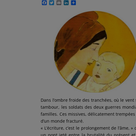
F
T
E
L
P
a
w
m
i
a
c
i
a
n
r
e
t
i
k
t
b
t
l
e
a
o
e
d
g
o
r
I
e
k
n
r
Dans l’ombre froide des tranchées, où le vent
tambour, les soldats des deux guerres mondia
familles. Ces missives, délicatement trempées d
d’un monde fracturé.
« L’écriture, c’est le prolongement de l’âme, 
un pont jeté entre la brutalité du présent e