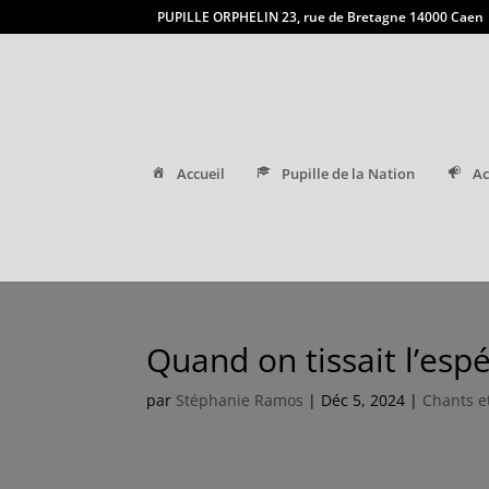
PUPILLE ORPHELIN 23, rue de Bretagne 14000 Caen
Accueil
Pupille de la Nation
Ac
Quand on tissait l’espé
par
Stéphanie Ramos
|
Déc 5, 2024
|
Chants e