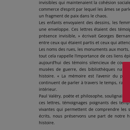
invisibles qui maintenaient la cohésion socia
commerce d’esprit par lequel les âmes se parle
un fragment de paix dans le chaos.
Les enfants envoyaient des dessins, les femm
une enveloppe. Ces lettres étaient des témoig
présence invisible, » écrivait Georges Bernan
entre ceux qui étaient partis et ceux qui atten
Les noms des rues, les monuments aux morts
tout cela rappelle l’importance de ces liens ép
aujourd’hui des témoins silencieux de courag
musées de guerre, des bibliothèques nationa
histoire. « La mémoire est l’avenir du pass
continuent de parler à travers le temps, rapp
intérieur.
Paul Valéry, poète et philosophe, soulignait l
ces lettres, témoignages poignants des temps
vivantes qui permettent de comprendre les s
écrits, nous préservons une part de notre
histoire.