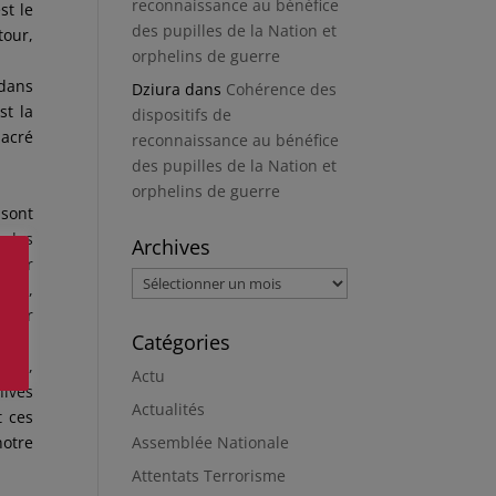
reconnaissance au bénéfice
st le
des pupilles de la Nation et
tour,
orphelins de guerre
 dans
Dziura
dans
Cohérence des
st la
dispositifs de
sacré
reconnaissance au bénéfice
des pupilles de la Nation et
orphelins de guerre
 sont
s des
Archives
 leur
Archives
olue,
n for
Catégories
 lui,
Actu
hives
Actualités
t ces
Assemblée Nationale
notre
Attentats Terrorisme