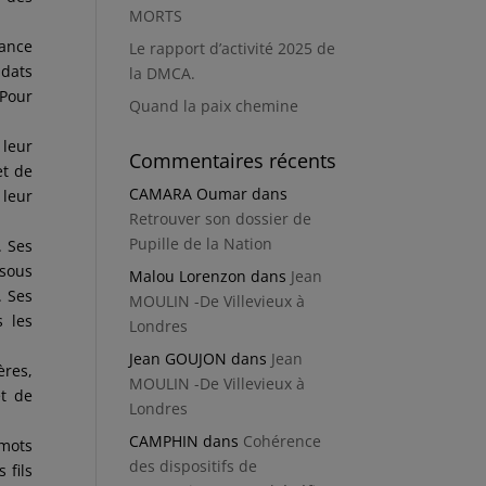
MORTS
ance
Le rapport d’activité 2025 de
ldats
la DMCA.
 Pour
Quand la paix chemine
 leur
Commentaires récents
et de
CAMARA Oumar
dans
 leur
Retrouver son dossier de
Pupille de la Nation
. Ses
 sous
Malou Lorenzon
dans
Jean
. Ses
MOULIN -De Villevieux à
s les
Londres
Jean GOUJON
dans
Jean
ères,
MOULIN -De Villevieux à
et de
Londres
CAMPHIN
dans
Cohérence
 mots
des dispositifs de
 fils