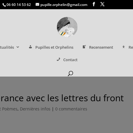
06 60 14 53 62
pupille.orphelin@gmail.com
tualités
Pupilles et Orphelins
Recensement
Re
Contact
rance avec les lettres du front
t Poèmes
,
Dernières infos
|
0 commentaires