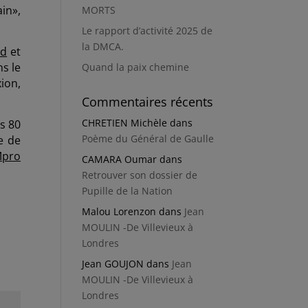
ain»,
MORTS
Le rapport d’activité 2025 de
la DMCA.
ld
et
s le
Quand la paix chemine
ion,
Commentaires récents
CHRETIEN Michèle
dans
s 80
Poème du Général de Gaulle
e de
Mpro
CAMARA Oumar
dans
Retrouver son dossier de
Pupille de la Nation
Malou Lorenzon
dans
Jean
MOULIN -De Villevieux à
Londres
Jean GOUJON
dans
Jean
MOULIN -De Villevieux à
Londres