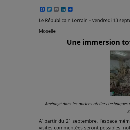
F
T
E
L
P
a
w
m
i
a
c
i
a
n
r
Le Républicain Lorrain – vendredi 13 se
e
t
i
k
t
b
t
l
e
a
Moselle
o
e
d
g
o
r
I
e
Une immersion tot
k
n
r
Aménagé dans les anciens ateliers techniques d
g
A’ partir du 21 septembre, l’espace mémo
visites commentées seront possibles, not