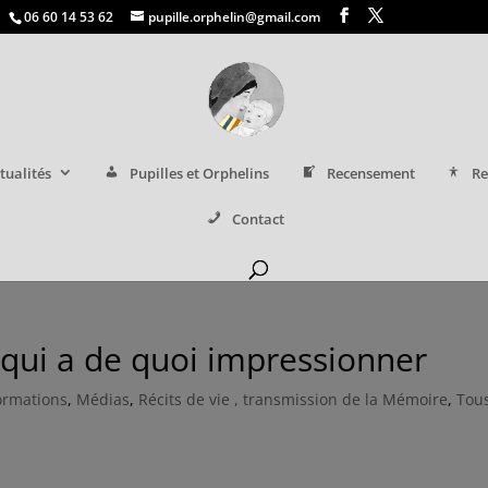
06 60 14 53 62
pupille.orphelin@gmail.com
tualités
Pupilles et Orphelins
Recensement
Re
Contact
qui a de quoi impressionner
ormations
,
Médias
,
Récits de vie , transmission de la Mémoire
,
Tous