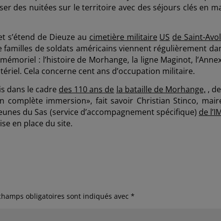
iser des nuitées sur le territoire avec des séjours clés en m
 et s’étend de Dieuze au
cimetière militaire
US
de Saint-Avo
e familles de soldats américains viennent régulièrement dan
mémoriel : l’histoire de Morhange, la ligne Maginot, l’Annex
atériel. Cela concerne cent ans d’occupation militaire.
ois dans le cadre
des 110 ans de
la bataille de Morhange,
, de
 en complète immersion», fait savoir Christian Stinco, mair
jeunes du Sas (service d’accompagnement spécifique)
de l’I
se en place du site.
champs obligatoires sont indiqués avec
*