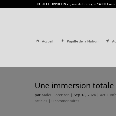
PUPILLE ORPHELIN 23, rue de Bretagne 14000 Caen
Accueil
Pupille de la Nation
Ac
Une immersion totale 
par
Malou Lorenzon
|
Sep 18, 2024
|
Actu
,
Inf
articles
|
0 commentaires