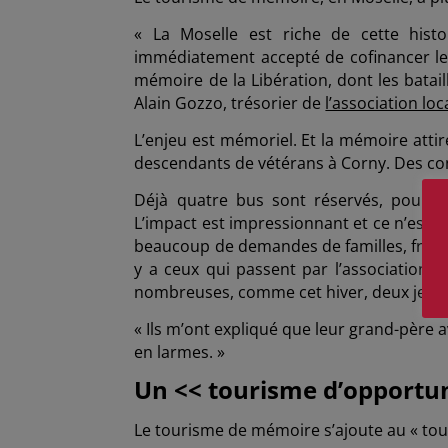
« La Moselle est riche de cette histo
immédiatement accepté de cofinancer le
mémoire de la Libération, dont les batai
Alain Gozzo, trésorier de
l’association lo
L’enjeu est mémoriel. Et la mémoire atti
descendants de vétérans à Corny. Des con
Déjà quatre bus sont réservés, pour v
L’impact est impressionnant et ce n’est 
beaucoup de demandes de familles, français
y a ceux qui passent par l’association e
nombreuses, comme cet hiver, deux jeunes
« Ils m’ont expliqué que leur grand-père avai
en larmes. »
Un << tourisme d’opportun
Le tourisme de mémoire s’ajoute au « tou