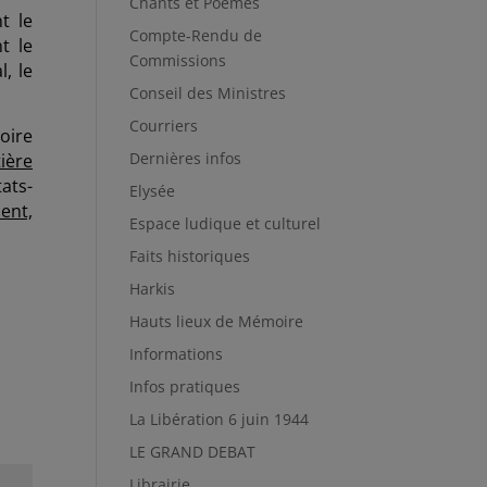
Chants et Poèmes
t le
Compte-Rendu de
t le
Commissions
, le
Conseil des Ministres
Courriers
oire
Dernières infos
tière
tats-
Elysée
ent,
Espace ludique et culturel
Faits historiques
Harkis
Hauts lieux de Mémoire
Informations
Infos pratiques
La Libération 6 juin 1944
LE GRAND DEBAT
Librairie