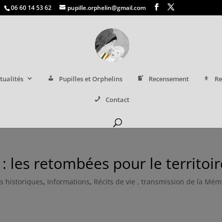
06 60 14 53 62
pupille.orphelin@gmail.com
tualités
Pupilles et Orphelins
Recensement
Re
Contact
 les retombées pour le territoir
ts historiques
,
Informations
,
Récits de vie , transmission de la Mém