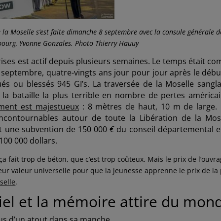
e la Moselle s’est faite dimanche 8 septembre
avec
la consule générale d
bourg, Yvonne Gonzales. Photo Thierry Hauuy
prises est actif depuis plusieurs semaines. Le temps était c
septembre, quatre-vingts ans jour pour jour après le débu
ués ou blessés 945 GI’s. La traversée de la Moselle sangla
 la bataille la plus terrible en nombre de pertes américai
ent est majestueux
: 8 mètres de haut, 10 m de large.
incontournables autour de toute la Libération de la Mose
t une subvention de 150 000
€
du conseil départemental e
100 000 dollars.
 fait trop de béton, que c’est trop coûteux. Mais le prix de l’ouvr
leur valeur universelle pour que la jeunesse apprenne le prix de la 
selle
.
el et la mémoire attire du mon
lus d’un atout dans sa manche.