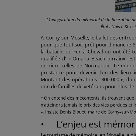
L’inauguration du mémorial de la libération d
États-Unis
à Stras
A’ Corny-sur-Moselle, le ballet des entre
pour que tout soit prêt pour dimanche 8 
la bataille du Fer à Cheval où ont été t
qualifiée d’ « Omaha Beach lorrain», est
derrière celles de Normandie.
Le monum
prestance pour devenir l’un des lieux 
Montant des opérations : 300 000
€,
don
don de familles de vétérans pour plus de 
« On entend des mécontents. Ils trouvent que ça
n’atteindra jamais le prix des vies perdues et 
», insiste
Denis Blouet, maire de Corny–sur-Mo
• L’enjeu est mémori
Le tourisme de mémoire, en Moselle, a p