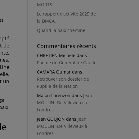
MORTS
Le rapport d’activité 2025 de
es
la DMCA.
Quand la paix chemine
ompté
t de
Commentaires récents
nte,
CHRETIEN Michèle
dans
nes,
Poème du Général de Gaulle
 Une
CAMARA Oumar
dans
lle.
Retrouver son dossier de
t un
Pupille de la Nation
Malou Lorenzon
dans
Jean
age
MOULIN -De Villevieux à
paix
Londres
Jean GOUJON
dans
Jean
de
MOULIN -De Villevieux à
Londres