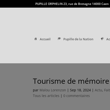
PUPILLE ORPHELIN 23, rue de Bretagne 14000 Caen
Accueil
Pupille de la Nation
Ac
Tourisme de mémoire :
par
Malou Lorenzon
|
Sep 18, 2024
|
Actu
,
Fai
Tous les articles
|
0 commentaires