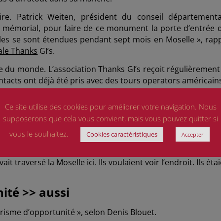
ire. Patrick Weiten, président du conseil départementa
 mémorial, pour faire de ce monument la porte d’entrée d
lles se sont étendues pendant sept mois en Moselle », rapp
cale Thanks
GI’s.
re du monde. L’association Thanks GI’s reçoit régulièrement
tacts ont déjà été pris avec des tours operators américain
enir découvrir le mémorial dans les prochaines semaine
Ce site utilise des cookies pour améliorer votre navigation. Nous
que le début. Grâce à internet, notamment à Facebook, on re
supposerons que cela vous convient, mais vous pouvez quitter si
es, dont les aïeux étaient à l’arrière », poursuit le bénévol
t ceux aussi qui ne se font pas connaître. Les anecdotes 
vous le souhaitez.
Cookies caractéristiques
Accepter
 Américains croisés sur le site, par hasard.
t traversé la Moselle ici. Ils voulaient voir l’endroit. Ils éta
ité >> aussi
risme d’opportunité », selon Denis Blouet.