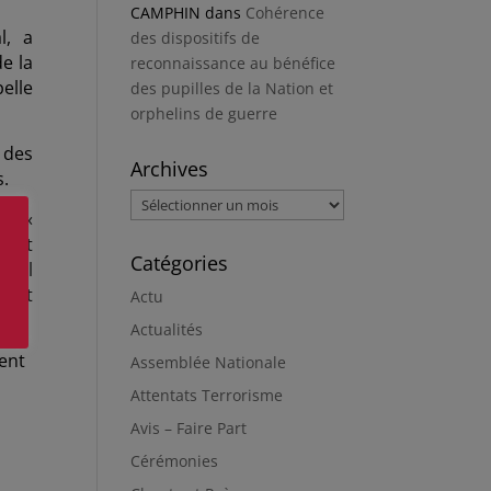
CAMPHIN
dans
Cohérence
l, a
des dispositifs de
e la
reconnaissance au bénéfice
elle
des pupilles de la Nation et
orphelins de guerre
 des
Archives
s.
Archives
s. «
çoit
Catégories
e. Il
sont
Actu
Actualités
ient
Assemblée Nationale
Attentats Terrorisme
Avis – Faire Part
Cérémonies