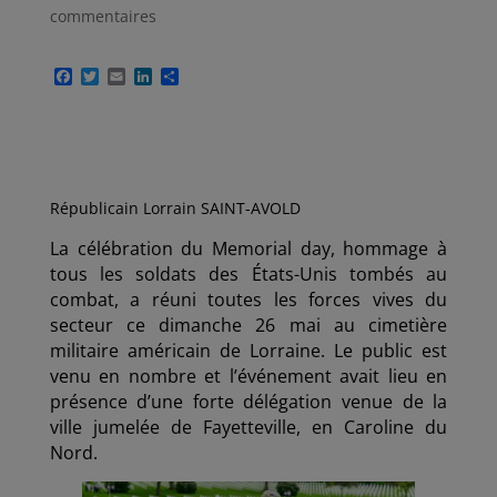
commentaires
F
T
E
L
P
a
w
m
i
a
c
i
a
n
r
e
t
i
k
t
b
t
l
e
a
o
e
d
g
o
r
I
e
k
n
r
Républicain Lorrain SAINT-AVOLD
La célébration du Memorial day, hommage à
tous les soldats des États-Unis tombés au
combat, a réuni toutes les forces vives du
secteur ce dimanche 26 mai au cimetière
militaire américain de Lorraine. Le public est
venu en nombre et l’événement avait lieu en
présence d’une forte délégation venue de la
ville jumelée de Fayetteville, en Caroline du
Nord.