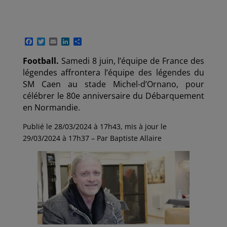
F
T
E
L
P
a
w
m
i
a
c
i
a
n
r
Football.
Samedi 8 juin, l’équipe de France des
e
t
i
k
t
légendes affrontera l’équipe des légendes du
b
t
l
e
a
o
e
d
g
SM Caen au stade Michel-d’Ornano, pour
o
r
I
e
célébrer le 80e anniversaire du Débarquement
k
n
r
en Normandie.
Publié le 28/03/2024 à 17h43, mis à jour le
29/03/2024 à 17h37 – Par Baptiste Allaire