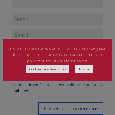
Ce site utilise des cookies pour améliorer votre navigation.
Nous supposerons que cela vous convient, mais vous
pouvez quitter si vous le souhaitez.
Enregistrer mon nom, mon e-mail et mon site
Cookies caractéristiques
dans le navigateur pour mon prochain commentaire.
Accepter
Ce site est protégé par reCAPTCHA et Google
Politique de confidentialité
et
Conditions d'utilisation
appliquer.