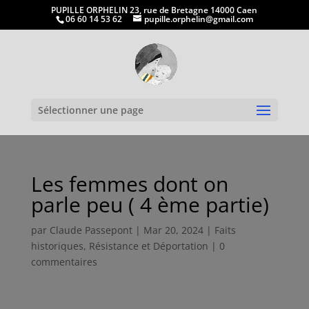
PUPILLE ORPHELIN 23, rue de Bretagne 14000 Caen
06 60 14 53 62
pupille.orphelin@gmail.com
Ouvrir la
Sélectionner une page
Les femmes dont on
parle peu ( 4 ème partie)
par
Claude Passepont
|
Mar 20, 2024
|
Faits
historiques
,
Résistance et Déportation
|
0
commentaires