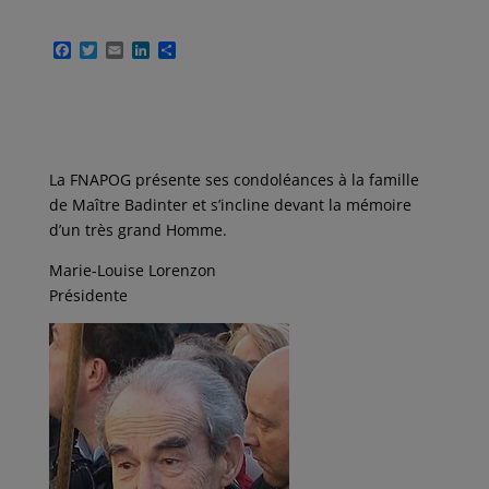
F
T
E
L
P
a
w
m
i
a
c
i
a
n
r
e
t
i
k
t
b
t
l
e
a
o
e
d
g
o
r
I
e
k
n
r
La FNAPOG présente ses condoléances à la famille
de Maître Badinter et s’incline devant la mémoire
d’un très grand Homme.
Marie-Louise Lorenzon
Présidente