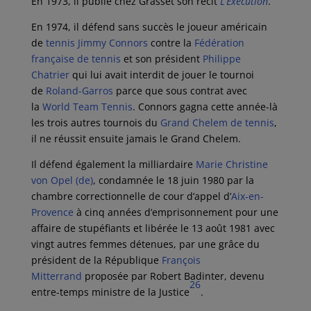
En 1973, il publie chez Grasset son récit
L’Exécution
.
En 1974, il défend sans succès le joueur américain
de
tennis
Jimmy Connors
contre la
Fédération
française de tennis
et son président
Philippe
Chatrier
qui lui avait interdit de jouer le tournoi
de
Roland-Garros
parce que sous contrat avec
la
World Team Tennis
. Connors gagna cette année-là
les trois autres tournois du
Grand Chelem de tennis
,
il ne réussit ensuite jamais le Grand Chelem.
Il défend également la milliardaire
Marie Christine
von Opel
(de)
, condamnée le
18 juin 1980
par la
chambre correctionnelle de cour d’appel d’
Aix-en-
Provence
à cinq années d’emprisonnement pour une
affaire de stupéfiants et libérée le
13 août 1981
avec
vingt autres femmes détenues, par une grâce du
président de la République
François
Mitterrand
proposée par Robert Badinter, devenu
26
entre-temps ministre de la Justice
.