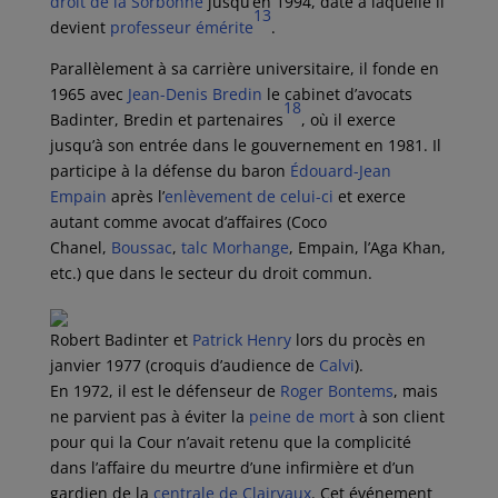
droit de la Sorbonne
jusqu’en 1994, date à laquelle il
13
devient
professeur émérite
.
Parallèlement à sa carrière universitaire, il fonde en
1965 avec
Jean-Denis Bredin
le cabinet d’avocats
18
Badinter, Bredin et partenaires
, où il exerce
jusqu’à son entrée dans le gouvernement en 1981. Il
participe à la défense du baron
Édouard-Jean
Empain
après l’
enlèvement de celui-ci
et exerce
autant comme avocat d’affaires (Coco
Chanel,
Boussac
,
talc Morhange
, Empain, l’Aga Khan,
etc.) que dans le secteur du droit commun.
Robert Badinter et
Patrick Henry
lors du procès en
janvier 1977 (croquis d’audience de
Calvi
).
En 1972, il est le défenseur de
Roger Bontems
, mais
ne parvient pas à éviter la
peine de mort
à son client
pour qui la Cour n’avait retenu que la complicité
dans l’affaire du meurtre d’une infirmière et d’un
gardien de la
centrale de Clairvaux
. Cet événement