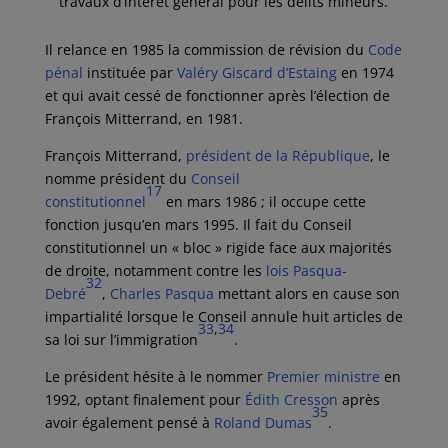
travaux d’intérêt général pour les délits mineurs.
Il relance en 1985 la commission de révision du
Code
pénal
instituée par
Valéry Giscard d’Estaing
en 1974
et qui avait cessé de fonctionner après l’élection de
François Mitterrand, en 1981.
François Mitterrand,
président de la République
, le
nomme président du
Conseil
17
constitutionnel
en
mars 1986
; il occupe cette
fonction jusqu’en
mars 1995
. Il fait du Conseil
constitutionnel un « bloc » rigide face aux majorités
de droite, notamment contre les
lois Pasqua-
32
Debré
,
Charles Pasqua
mettant alors en cause son
impartialité lorsque le Conseil annule huit articles de
33
,
34
sa loi sur l’immigration
.
Le président hésite à le nommer
Premier ministre
en
1992, optant finalement pour
Édith Cresson
après
35
avoir également pensé à
Roland Dumas
.