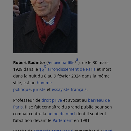
a
Robert Badinter
(
/
ʁ
ɔ
b
ɛ
ʁ
b
a
d
ɛ̃
t
e
/
), né le
30 mars
e
1928
dans le
16
arrondissement de Paris
et mort
dans la nuit du 8 au
9 février 2024
dans la même
ville, est un
homme
politique
,
juriste
et
essayiste
français
.
Professeur de
droit privé
et avocat au
barreau de
Paris
, il se fait connaître du grand public pour son
combat contre la
peine de mort
dont il soutient
l’abolition devant le
Parlement
en
1981
.