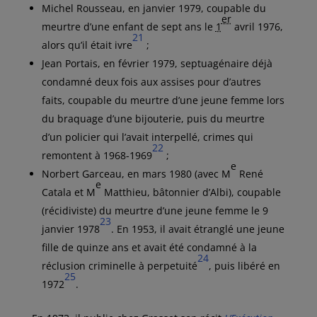
Michel Rousseau, en
janvier 1979
, coupable du
er
meurtre d’une enfant de sept ans le
1
avril 1976
,
21
alors qu’il était ivre
;
Jean Portais, en
février 1979
, septuagénaire déjà
condamné deux fois aux assises pour d’autres
faits, coupable du meurtre d’une jeune femme lors
du braquage d’une bijouterie, puis du meurtre
d’un policier qui l’avait interpellé, crimes qui
22
remontent à 1968-1969
;
e
Norbert Garceau, en
mars 1980
(avec M
René
e
Catala et M
Matthieu, bâtonnier d’Albi), coupable
(récidiviste) du meurtre d’une jeune femme le
9
23
janvier 1978
. En 1953, il avait étranglé une jeune
fille de quinze ans et avait été condamné à la
24
réclusion criminelle à perpetuité
, puis libéré en
25
1972
.