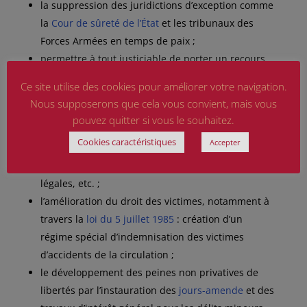
la suppression des juridictions d’exception comme
la
Cour de sûreté de l’État
et les tribunaux des
Forces Armées en temps de paix ;
permettre à tout justiciable de porter un recours
devant la
Commission
et la
Cour européenne des
Ce site utilise des cookies pour améliorer votre navigation.
31
droits de l’homme
;
Nous supposerons que cela vous convient, mais vous
le renforcement des libertés individuelles par la
pouvez quitter si vous le souhaitez.
suppression de la disposition légale pénalisant les
Cookies caractéristiques
Accepter
relations homosexuelles avec un mineur pour des
âges où les relations hétérosexuelles étaient
légales, etc. ;
l’amélioration du droit des victimes, notamment à
travers la
loi du 5 juillet 1985
: création d’un
régime spécial d’indemnisation des victimes
d’accidents de la circulation ;
le développement des peines non privatives de
libertés par l’instauration des
jours-amende
et des