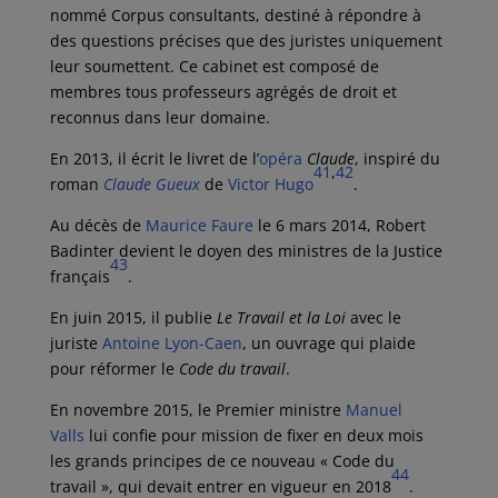
nommé Corpus consultants, destiné à répondre à
des questions précises que des juristes uniquement
leur soumettent. Ce cabinet est composé de
membres tous professeurs agrégés de droit et
reconnus dans leur domaine.
En 2013, il écrit le livret de l’
opéra
Claude
, inspiré du
41
,
42
roman
Claude Gueux
de
Victor Hugo
.
Au décès de
Maurice Faure
le
6 mars 2014
, Robert
Badinter devient le doyen des ministres de la Justice
43
français
.
En
juin 2015
, il publie
Le Travail et la Loi
avec le
juriste
Antoine Lyon-Caen
, un ouvrage qui plaide
pour réformer le
Code du travail
.
En
novembre 2015
, le Premier ministre
Manuel
Valls
lui confie pour mission de fixer en deux mois
les grands principes de ce nouveau « Code du
44
travail », qui devait entrer en vigueur en 2018
.