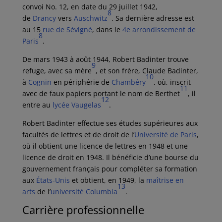
convoi No. 12, en date du 29 juillet 1942,
8
de
Drancy
vers
Auschwitz
. Sa dernière adresse est
au 15
rue de Sévigné
, dans le
4e arrondissement de
8
Paris
.
De
mars 1943
à
août 1944
, Robert Badinter trouve
9
refuge, avec sa mère
, et son frère, Claude Badinter,
10
à
Cognin
en périphérie de
Chambéry
, où, inscrit
11
avec de faux papiers portant le nom de Berthet
, il
12
entre au
lycée Vaugelas
.
Robert Badinter effectue ses études supérieures aux
facultés de lettres et de droit de l’
Université de Paris
,
où il obtient une licence de lettres en 1948 et une
licence de droit en 1948. Il bénéficie d’une bourse du
gouvernement français pour compléter sa formation
aux
États-Unis
et obtient, en 1949, la
maîtrise en
13
arts
de l’
université Columbia
.
Carrière professionnelle