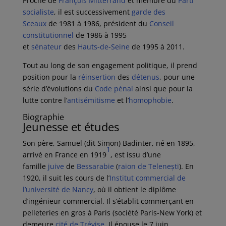
Proche de
François Mitterrand
et membre du
Parti
socialiste
, il est successivement
garde des
Sceaux
de
1981
à
1986
, président du
Conseil
constitutionnel
de
1986
à 1995
et
sénateur
des
Hauts-de-Seine
de
1995
à
2011
.
Tout au long de son engagement politique, il prend
position pour la
réinsertion
des
détenus
, pour une
série d’évolutions du
Code pénal
ainsi que pour la
lutte contre l’
antisémitisme
et l’
homophobie
.
Biographie
Jeunesse et études
Son père, Samuel (dit Simon) Badinter, né en 1895,
1
arrivé en France en 1919
, est issu d’une
famille
juive
de
Bessarabie
(
raion de Telenești
). En
1920, il suit les cours de l’
Institut commercial de
l’université de Nancy
, où il obtient le diplôme
d’ingénieur commercial. Il s’établit commerçant en
pelleteries en gros à Paris (société Paris-New York) et
demeure
cité de Trévise
. Il épouse le
7 juin