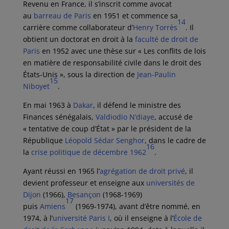
Revenu en France, il s’inscrit comme avocat
au
barreau de Paris
en 1951 et commence sa
14
carrière comme collaborateur d’
Henry Torrès
. Il
obtient un doctorat en droit à la
faculté de droit de
Paris
en 1952 avec une thèse sur « Les conflits de lois
en matière de responsabilité civile dans le droit des
États-Unis », sous la direction de
Jean-Paulin
15
Niboyet
.
En
mai 1963
à
Dakar
, il défend le ministre des
Finances sénégalais,
Valdiodio N’diaye
, accusé de
« tentative de coup d’État » par le président de la
République
Léopold Sédar Senghor
, dans le cadre de
16
la
crise politique de décembre 1962
.
Ayant réussi en 1965 l’
agrégation de droit privé
, il
devient professeur et enseigne aux
universités de
Dijon
(1966),
Besançon
(1968-1969)
17
puis
Amiens
(1969-1974), avant d’être nommé, en
1974, à l’
université Paris I
, où il enseigne à l’
École de