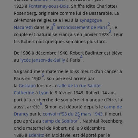
1923
à
Fontenay-sous-Bois
, Shiffra (dite Charlotte)
Rosenberg, originaire comme lui de Bessarabie. La
cérémonie religieuse a lieu à la
synagogue
e
2
Nazareth
dans le
3
arrondissement de Paris
. Le
3
couple est naturalisé Français en
janvier 1928
. Leur
fils Robert naît quelques semaines plus tard.
De 1936 à décembre 1940, Robert Badinter est élève
4
au
lycée Janson-de-Sailly
à Paris
.
Sa grand-mère maternelle Idiss meurt d’un cancer à
5
Paris en 1942
. Son père est arrêté par
la
Gestapo
lors de la
rafle de la rue Sainte-
Catherine
à
Lyon
le
9 février 1943
. Robert, 14 ans,
part à la recherche de son père et manque d’être, lui
6
aussi, arrêté
. Simon est déporté depuis le
camp de
Drancy
par le
convoi n°53 du 25 mars 1943
. Il meurt
7
peu après au
camp de Sobibor
. Naphtal Rosenberg,
oncle maternel de Robert, né le
9 décembre
1886
à
Edenitz
en Moldavie, est déporté par le