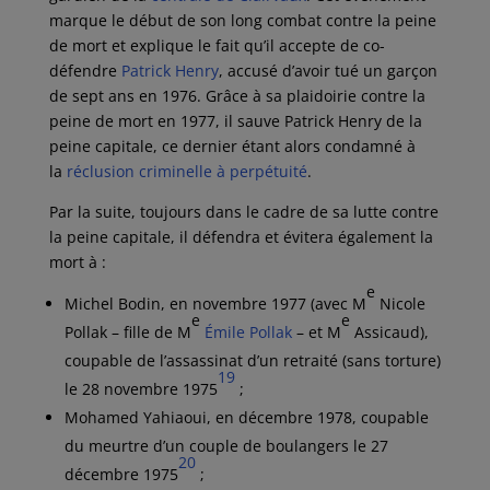
marque le début de son long combat contre la peine
de mort et explique le fait qu’il accepte de co-
défendre
Patrick Henry
, accusé d’avoir tué un garçon
de sept ans en 1976. Grâce à sa plaidoirie contre la
peine de mort en 1977, il sauve Patrick Henry de la
peine capitale, ce dernier étant alors condamné à
la
réclusion criminelle à perpétuité
.
Par la suite, toujours dans le cadre de sa lutte contre
la peine capitale, il défendra et évitera également la
mort à :
e
Michel Bodin, en
novembre 1977
(avec M
Nicole
e
e
Pollak – fille de M
Émile Pollak
– et M
Assicaud),
coupable de l’assassinat d’un retraité (sans torture)
19
le
28 novembre 1975
;
Mohamed Yahiaoui, en
décembre 1978
, coupable
du meurtre d’un couple de boulangers le
27
20
décembre 1975
;