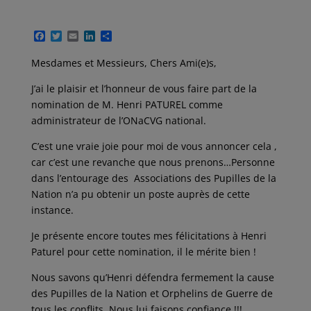
F
T
E
L
P
a
w
m
i
a
c
i
a
n
r
Mesdames et Messieurs, Chers Ami(e)s,
e
t
i
k
t
b
t
l
e
a
J’ai le plaisir et l’honneur de vous faire part de la
o
e
d
g
o
r
I
e
nomination de M. Henri PATUREL comme
k
n
r
administrateur de l’ONaCVG national.
C’est une vraie joie pour moi de vous annoncer cela ,
car c’est une revanche que nous prenons…Personne
dans l’entourage des Associations des Pupilles de la
Nation n’a pu obtenir un poste auprès de cette
instance.
Je présente encore toutes mes félicitations à Henri
Paturel pour cette nomination, il le mérite bien !
Nous savons qu’Henri défendra fermement la cause
des Pupilles de la Nation et Orphelins de Guerre de
tous les conflits. Nous lui faisons confiance !!!