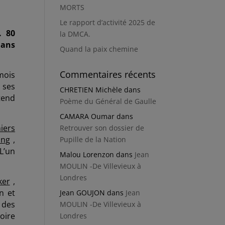
MORTS
Le rapport d’activité 2025 de
. 80
la DMCA.
dans
Quand la paix chemine
Commentaires récents
 mois
 ses
CHRETIEN Michèle
dans
 tend
Poème du Général de Gaulle
CAMARA Oumar
dans
iers
Retrouver son dossier de
ing
,
Pupille de la Nation
L’un
Malou Lorenzon
dans
Jean
MOULIN -De Villevieux à
Londres
ker
,
n et
Jean GOUJON
dans
Jean
 des
MOULIN -De Villevieux à
oire
Londres