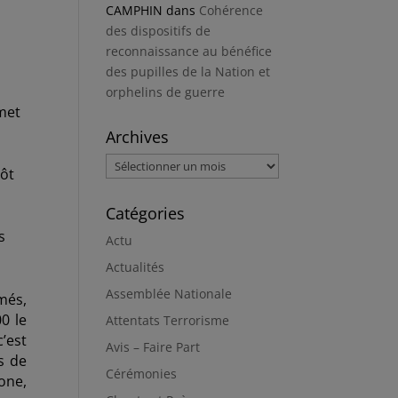
CAMPHIN
dans
Cohérence
des dispositifs de
reconnaissance au bénéfice
des pupilles de la Nation et
orphelins de guerre
omet
Archives
Archives
tôt
Catégories
s
Actu
Actualités
Assemblée Nationale
més,
0 le
Attentats Terrorisme
’est
Avis – Faire Part
s de
Cérémonies
one,