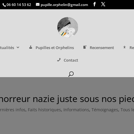
06 60 14 53 62
pupille.orphelin@gmail.com
tualités
Pupilles et Orphelins
Recensement
Re
Contact
’horreur nazie juste sous nos pie
rnières infos
,
Faits historiques
,
Informations
,
Témoignages
,
Tous l