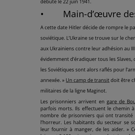
débute le 22 juin 1941.
• Main-d’œuvre des
A cette date Hitler décide de rompre le p
soviétique. L’Ukraine se trouve sur le c
aux Ukrainiens contre leur adhésion au II
évidemment d’éradiquer tous les Slaves,
les Soviétiques sont alors raflés pour l’
annexée. »
Un camp de transit
doit être c
militaires de la ligne Maginot.
Les prisonniers arrivent en
gare de Bo
parfois morts. Ils effectuent le chemin 
nombre de prisonniers qui ont transité p
l’horreur. Les habitants du secteur se s
leur fournir à manger, de les aider. » 