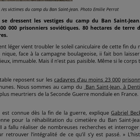
/es victimes du camp du Ban Saint-Jean. Photo Emilie Perrot
 se dressent les vestiges du
camp du Ban Saint-Jean
300 000 prisonniers soviétiques. 80 hectares de terre 
res.
t léger vient troubler le soleil caniculaire de cette fin du
­ nique, face à la campagne boulageoise, ii fait bon laisser
cieux, immuable. Mais il n’est pas paisible. Même si le corps
 table reposent sur les
cadavres d’au moins 23 000
prisonn
communes. Nous sommes au camp du
Ban Saint-Jean, à Dent
s plus meurtriers de la Seconde Guerre mondiale en France. 
 est connue dès la fin de la guerre, explique
Gabriel Bec
enne pour la réhabilitation du cimetière du Ban Saint-Jea
II a fallu réaliser de nombreuses recherches et interroger
etrouver l’intégralité de ce qu’il s’y est passé. » L’hist