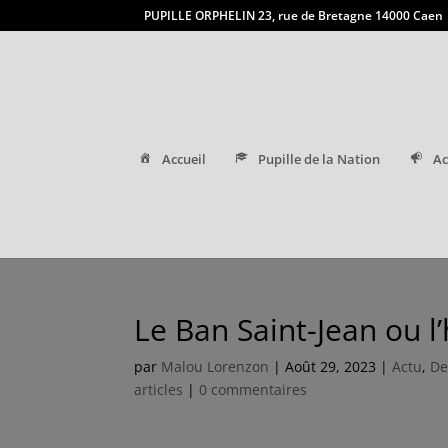
PUPILLE ORPHELIN 23, rue de Bretagne 14000 Caen
Accueil
Pupille de la Nation
Ac
Le Ban Saint-Jean ou l
par
Malou Lorenzon
|
Août 29, 2023
|
Actu
,
De
articles
|
0 commentaires