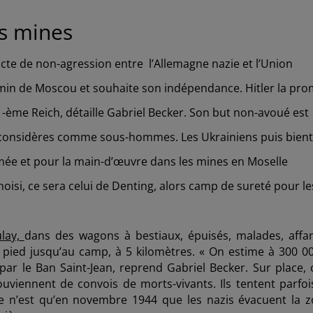
 mines
acte de non-agression entre l’Allemagne nazie et l’Union
hemin de Moscou et souhaite son indépendance. Hitler la pr
I -ème Reich, détaille Gabriel Becker. Son but non-avoué est
 considères comme sous-hommes. Les Ukrainiens puis bien
armée et pour la main-d’œuvre dans les mines en Moselle
hoisi, ce sera celui de Denting, alors camp de sureté pour le
ulay,
dans des wagons à bestiaux, épuisés, malades, affa
à pied jusqu’au camp, à 5 kilomètres. « On estime à 300 00
ar le Ban Saint-Jean, reprend Gabriel Becker. Sur place, c
ouviennent de convois de morts-vivants. Ils tentent parfoi
Ce n’est qu’en novembre 1944 que les nazis évacuent la z