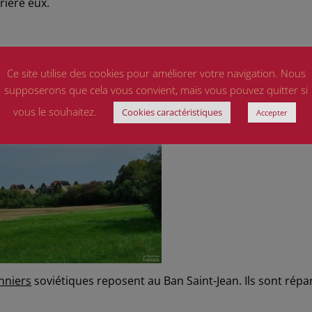
rière eux.
le haut lieu de mémoire pour les Ukrainiens. « II l’est enc
our tous les gens des pays de l’Est aujourd’hui. Quant à n
Ce site utilise des cookies pour améliorer votre navigation. Nous
de lui donner une âme. »
supposerons que cela vous convient, mais vous pouvez quitter si
vous le souhaitez.
Cookies caractéristiques
Accepter
nniers
soviétiques reposent au Ban Saint-Jean. Ils sont répar