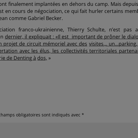
seront finalement implantées en dehors du camp. Mais depuis
st en cours de négociation, ce qui fait hurler certains mem
-Jean comme Gabriel Becker.
ciation franco-ukrainienne, Thierry Schulte, n’est pas a
in
dernier, il expliquait :
«
Il est important de prôner le dial
n projet
de circuit mémoriel avec des
visites.,. un
…parking,
ertation
avec les élus, les collectivités
territoriales partena
ie de Denting à
dos,
»
champs obligatoires sont indiqués avec
*