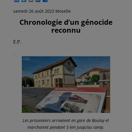
a
w
m
i
a
c
i
a
n
r
samedi 26 août 2023 Moselle
e
t
i
k
t
b
t
l
e
a
Chronologie d’un génocide
o
e
d
g
o
r
I
e
reconnu
k
n
r
E.P.
.
Les prisonniers arrivaient en gare de Boulay et
marchaient pendant 5 km jusqu’au camp.