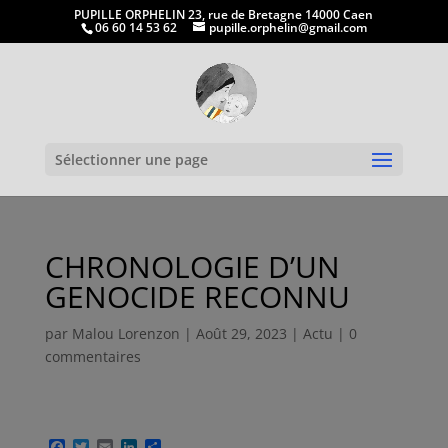
PUPILLE ORPHELIN 23, rue de Bretagne 14000 Caen
06 60 14 53 62
pupille.orphelin@gmail.com
Ouvrir la
Sélectionner une page
CHRONOLOGIE D’UN
GENOCIDE RECONNU
par
Malou Lorenzon
|
Août 29, 2023
|
Actu
|
0
commentaires
F
T
E
L
P