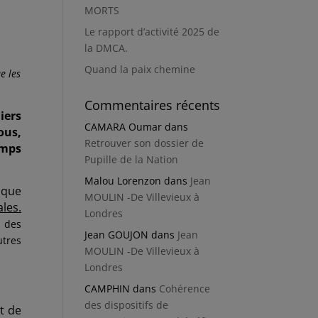
MORTS
Le rapport d’activité 2025 de
la DMCA.
Quand la paix chemine
e les
Commentaires récents
iers
CAMARA Oumar
dans
ous,
Retrouver son dossier de
emps
Pupille de la Nation
Malou Lorenzon
dans
Jean
 que
MOULIN -De Villevieux à
ales
.
Londres
i des
Jean GOUJON
dans
Jean
utres
MOULIN -De Villevieux à
Londres
CAMPHIN
dans
Cohérence
des dispositifs de
et de