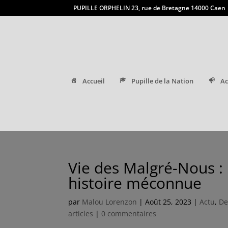
PUPILLE ORPHELIN 23, rue de Bretagne 14000 Caen
Accueil
Pupille de la Nation
Ac
Vie des Malgré-Nous : 
histoire méconnue
par
Malou Lorenzon
|
Août 25, 2023
|
Actu
,
De
articles
|
0 commentaires