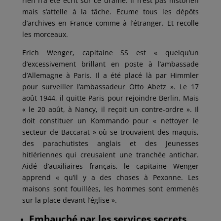
rien n’a été écrit sur ce drame. Il n’est pas historien
mais s’attelle à la tâche. Ecume tous les dépôts
d’archives en France comme à l’étranger. Et recolle
les morceaux.
Erich Wenger, capitaine SS est « quelqu’un
d’excessivement brillant en poste à l’ambassade
d’Allemagne à Paris. Il a été placé là par Himmler
pour surveiller l’ambassadeur Otto Abetz ». Le 17
août 1944, il quitte Paris pour rejoindre Berlin. Mais
« le 20 août, à Nancy, il reçoit un contre-ordre ». Il
doit constituer un Kommando pour « nettoyer le
secteur de Baccarat » où se trouvaient des maquis,
des parachutistes anglais et des Jeunesses
hitlériennes qui creusaient une tranchée antichar.
Aidé d’auxiliaires français, le capitaine Wenger
apprend « qu’il y a des choses à Pexonne. Les
maisons sont fouillées, les hommes sont emmenés
sur la place devant l’église ».
Embauché par les services secrets