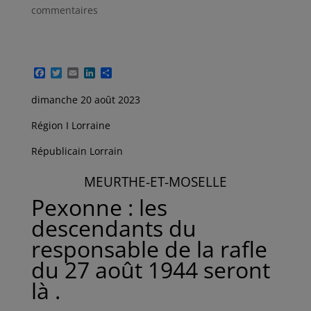
commentaires
F
T
E
L
P
a
w
m
i
a
c
i
a
n
r
dimanche 20 août 2023
e
t
i
k
t
b
t
l
e
a
Région I Lorraine
o
e
d
g
o
r
I
e
k
n
r
Républicain Lorrain
MEURTHE-ET-MOSELLE
Pexonne : les
descendants du
responsable de la rafle
du 27 août 1944 seront
là .