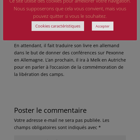
Ce site utilise des cookies pour améliorer votre navigation.
avec un Français en 1966 ».
Nous supposerons que cela vous convient, mais vous
L’histoire de cette rafle, Guillaume Maisse souhaite la
pouvez quitter si vous le souhaitez.
raconter autrement : « J’ai le projet de monter une
Cookies caractéristiques
pièce de théâtre qui serait le procès de Wenger »,
Accepter
révèle-t-il.
En attendant, il fait traduire son livre en allemand
dans le but de donner des conférences sur Pexonne
en Allemagne. L’an prochain, il ira à Melk en Autriche
pour en parler à l’occasion de la commémoration de
la libération des camps.
Poster le commentaire
Votre adresse e-mail ne sera pas publiée.
Les
champs obligatoires sont indiqués avec
*