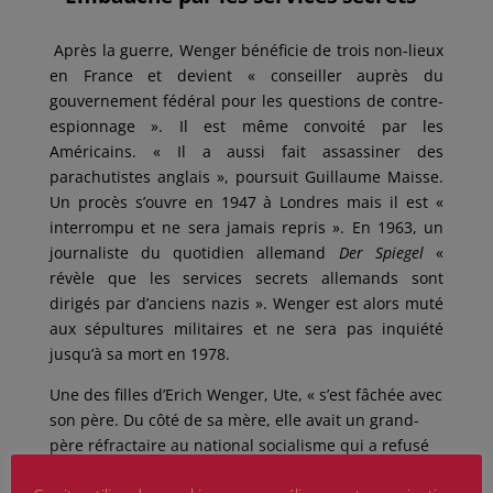
Après la guerre, Wenger bénéficie de trois non-lieux
en France et devient « conseiller auprès du
gouvernement fédéral pour les questions de contre-
espionnage ». Il est même convoité par les
Américains. « Il a aussi fait assassiner des
parachutistes anglais », poursuit Guillaume Maisse.
Un procès s’ouvre en 1947 à Londres mais il est «
interrompu et ne sera jamais repris ». En 1963, un
journaliste du quotidien allemand
Der Spiegel
«
révèle que les services secrets allemands sont
dirigés par d’anciens nazis ». Wenger est alors muté
aux sépultures militaires et ne sera pas inquiété
jusqu’à sa mort en 1978.
Une des filles d’Erich Wenger, Ute, « s’est fâchée avec
son père. Du côté de sa mère, elle avait un grand-
père réfractaire au national­ socialisme qui a refusé
d’adhérer au parti nazi, le NSDAP. Et elle s’est mariée