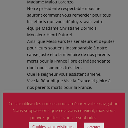
Madame Malou Lorenzo
Notre présidente respectable nous ne
sauront comment vous remercier pour tous
les efforts que vous déployez avec votre
équipe Madame Christiane Dormois,
Monsieur Henri Paturel
Ainsi que Messieurs les sénateurs et députés
pour leurs soutiens incomparable à notre
cause juste et à la mémoire de nos parents
morts pour la France libre et indépendante
dont nous sommes très fier .
Que le seigneur vous assistent amène.
Vive la République Vive la France et gloire à
nos parents morts pour la France.
Réponse
Ce site utilise des cookies pour améliorer votre navigation.
Nous supposerons que cela vous convient, mais vous
pouvez quitter si vous le souhaitez.
Malou Lorenzon
sur 14 juillet 2023 à 10 h
53 min
Cookies caractéristiques
Accepter