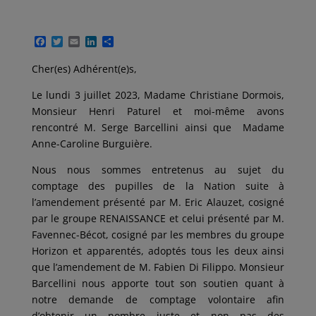
F
T
E
L
P
a
w
m
i
a
c
i
a
n
r
Cher(es) Adhérent(e)s,
e
t
i
k
t
b
t
l
e
a
Le lundi 3 juillet 2023, Madame Christiane Dormois,
o
e
d
g
o
r
I
e
Monsieur Henri Paturel et moi-même avons
k
n
r
rencontré M. Serge Barcellini ainsi que Madame
Anne-Caroline Burguière.
Nous nous sommes entretenus au sujet du
comptage des pupilles de la Nation suite à
l’amendement présenté par M. Eric Alauzet, cosigné
par le groupe RENAISSANCE et celui présenté par M.
Favennec-Bécot, cosigné par les membres du groupe
Horizon et apparentés, adoptés tous les deux ainsi
que l’amendement de M. Fabien Di Filippo. Monsieur
Barcellini nous apporte tout son soutien quant à
notre demande de comptage volontaire afin
d’obtenir un nombre juste et non pas des