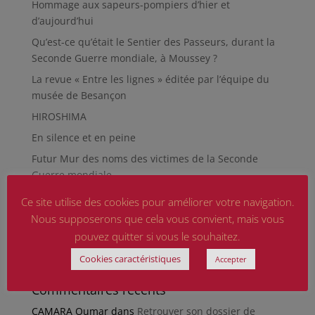
Hommage aux sapeurs-pompiers d’hier et
d’aujourd’hui
Qu’est-ce qu’était le Sentier des Passeurs, durant la
Seconde Guerre mondiale, à Moussey ?
La revue « Entre les lignes » éditée par l’équipe du
musée de Besançon
HIROSHIMA
En silence et en peine
Futur Mur des noms des victimes de la Seconde
Guerre mondiale
RÉPARER LES OMISSIONS SUR LES MONUMENTS AUX
Ce site utilise des cookies pour améliorer votre navigation.
MORTS
Nous supposerons que cela vous convient, mais vous
Le rapport d’activité 2025 de la DMCA.
pouvez quitter si vous le souhaitez.
Quand la paix chemine
Cookies caractéristiques
Accepter
Commentaires récents
CAMARA Oumar
dans
Retrouver son dossier de