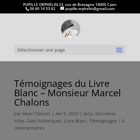
PUPILLE ORPHELIN 23, rue de Bretagne 14000 Caen
06 60 14 53 62
pupille.orphelin@gmail.com
Ouvrir la
Sélectionner une page
Témoignages du Livre
Blanc – Monsieur Marcel
Chalons
par
Henri Paturel
|
Avr 5, 2023
|
Actu
,
Dernières
infos
,
Faits historiques
,
Livre Blanc
,
Témoignages
|
0
commentaires