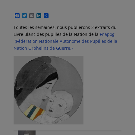
F
T
E
L
P
a
w
m
i
a
c
i
a
n
r
Toutes les semaines, nous publierons 2 extraits du
e
t
i
k
t
Livre Blanc des pupilles de la Nation de la
Fnapog
b
t
l
e
a
o
e
d
g
(Féderation Nationale Autonome des Pupilles de la
o
r
I
e
Nation Orphelins de Guerre.)
k
n
r