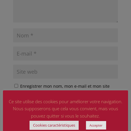
Enregistrer mon nom, mon e-mail et mon site
dans le navigateur pour mon prochain commentaire.
Ce site utilise des cookies pour améliorer votre navigation.
Ce site est protégé par reCAPTCHA et Google
Nous supposerons que cela vous convient, mais vous
Politique de confidentialité
et
Conditions d'utilisation
pouvez quitter si vous le souhaitez.
appliquer.
Cookies caractéristiques
Accepter