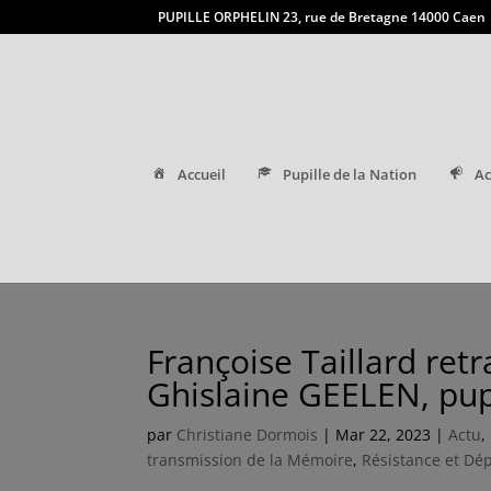
PUPILLE ORPHELIN 23, rue de Bretagne 14000 Caen
Accueil
Pupille de la Nation
Ac
Françoise Taillard retr
Ghislaine GEELEN, pupi
par
Christiane Dormois
|
Mar 22, 2023
|
Actu
,
transmission de la Mémoire
,
Résistance et Dé