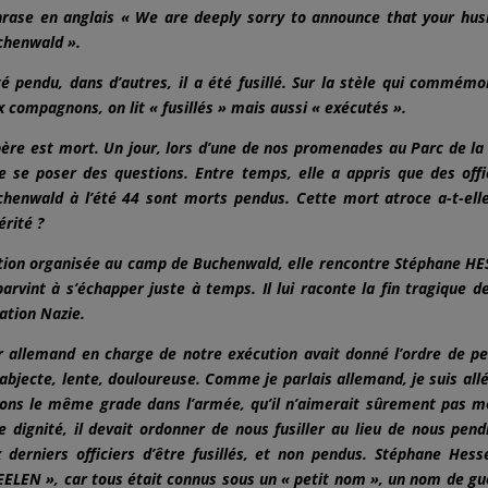
hrase en anglais « We are deeply sorry to announce that your hu
chenwald ».
 pendu, dans d’autres, il a été fusillé. Sur la stèle qui commémo
 compagnons, on lit « fusillés » mais aussi « exécutés ».
père est mort. Un jour, lors d’une de nos promenades au Parc de la
de se poser des questions. Entre temps, elle a appris que des offi
henwald à l’été 44 sont morts pendus. Cette mort atroce a-t-ell
érité ?
ion organisée au camp de Buchenwald, elle rencontre Stéphane HE
arvint à s’échapper juste à temps. Il lui raconte la fin tragique d
pation Nazie.
ier allemand en charge de notre exécution avait donné l’ordre de p
bjecte, lente, douloureuse. Comme je parlais allemand, je suis allé
avions le même grade dans l’armée, qu’il n’aimerait sûrement pas m
e dignité, il devait ordonner de nous fusiller au lieu de nous pend
derniers officiers d’être fusillés, et non pendus. Stéphane Hess
EELEN », car tous était connus sous un « petit nom », un nom de gu