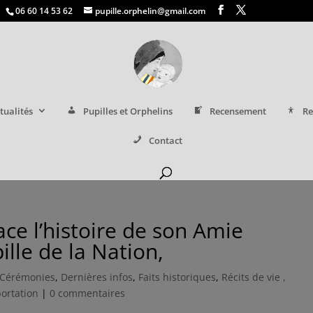
06 60 14 53 62
pupille.orphelin@gmail.com
tualités
Pupilles et Orphelins
Recensement
Re
Contact
ace l’histoire de son Amie
lle de la Nation,
Cérémonies
,
Dernières infos
,
Faits historiques
,
Récits de vie ,
portation
|
0 commentaires