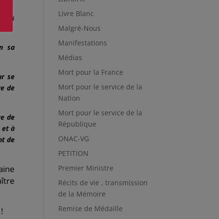
Livre Blanc
décès
Malgré-Nous
Manifestations
in sa
Médias
Mort pour la France
ur se
Mort pour le service de la
re de
Nation
Mort pour le service de la
re de
République
 et à
ONAC-VG
nt de
PETITION
aine
Premier Ministre
ître
Récits de vie , transmission
de la Mémoire
Remise de Médaille
!