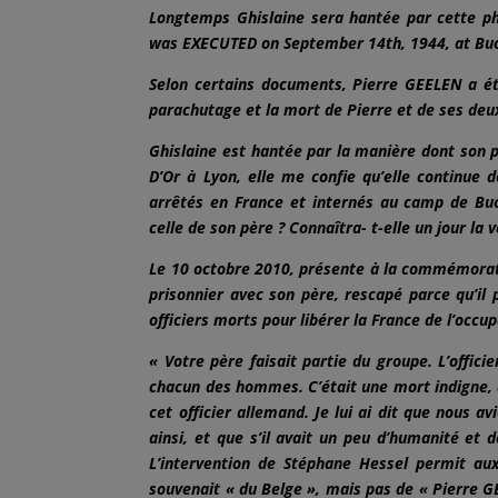
Longtemps Ghislaine sera hantée par cette p
was EXECUTED on September 14th, 1944, at Bu
Selon certains documents, Pierre GEELEN a été
parachutage et la mort de Pierre et de ses deux
Ghislaine est hantée par la manière dont son 
D’Or à Lyon, elle me confie qu’elle continue 
arrêtés en France et internés au camp de Buc
celle de son père ? Connaîtra- t-elle un jour la v
Le 10 octobre 2010, présente à la commémorat
prisonnier avec son père, rescapé parce qu’il p
officiers morts pour libérer la France de l’occu
« Votre père faisait partie du groupe. L’offic
chacun des hommes. C’était une mort indigne, a
cet officier allemand. Je lui ai dit que nous 
ainsi, et que s’il avait un peu d’humanité et d
L’intervention de Stéphane Hessel permit aux 
souvenait « du Belge », mais pas de « Pierre G