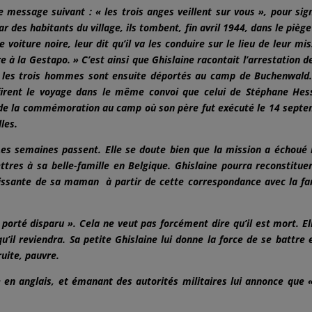
 message suivant : « les trois anges veillent sur vous », pour sign
par des habitants du village, ils tombent, fin avril 1944, dans le piège
 voiture noire, leur dit qu’il va les conduire sur le lieu de leur mis
re à la Gestapo. » C’est ainsi que Ghislaine racontait l’arrestation d
s, les trois hommes sont ensuite déportés au camp de Buchenwald
 firent le voyage dans le même convoi que celui de Stéphane Hes
s de la commémoration au camp où son père fut exécuté le 14 sept
les.
es semaines passent. Elle se doute bien que la mission a échoué
ettres à sa belle-famille en Belgique. Ghislaine pourra reconstitue
dissante de sa maman à partir de cette correspondance avec la fa
porté disparu ». Cela ne veut pas forcément dire qu’il est mort. El
qu’il reviendra. Sa petite Ghislaine lui donne la force de se battre 
uite, pauvre.
te en anglais, et émanant des autorités militaires lui annonce que 