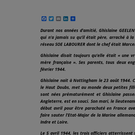
F
T
E
L
P
a
w
m
i
a
c
i
a
n
r
Durant nos années d’amitié, Ghislaine GEELEN 
e
t
i
k
t
qui n’a jamais su qu’il était père, arraché à l
b
t
l
e
a
o
e
d
g
réseau SOE LABOURER dont le chef était Marce
o
r
I
e
k
n
r
Ghislaine disait toujours qu’elle était « une 
mère française ». Ses parents, tous deux en
février 1944.
Ghislaine nait à Nottingham le 23 août 1944. C
le Haut Doubs, met au monde deux petites filles
sont nées prématurément et Ghislaine passe
Angleterre, est en souci. Son mari, le lieutena
début avril pour être parachuté en France avec
faire sauter l’Etat-Major de la Marine alleman
Indre et Loire.
Le 5 avril 1944, les trois officiers atterrisse