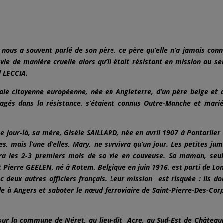
nous a souvent parlé de son père, ce père qu’elle n’a jamais conn
a vie de manière cruelle alors qu’il était résistant en mission au se
l LECCIA.
vraie citoyenne européenne, née en Angleterre, d’un père belge et 
gagés dans la résistance, s’étaient connus Outre-Manche et mari
e jour-là, sa mère, Gisèle SAILLARD, née en avril 1907 à Pontarlier
, mais l’une d’elles, Mary, ne survivra qu’un jour. Les petites jum
ra les 2-3 premiers mois de sa vie en couveuse. Sa maman, seu
nt Pierre GEELEN, né à Rotem, Belgique en juin 1916, est parti de Lo
 deux autres officiers français. Leur mission est risquée : ils do
de à Angers et saboter le nœud ferroviaire de Saint-Pierre-Des-Cor
nt sur la commune de Néret, au lieu-dit Acre, au Sud-Est de Château