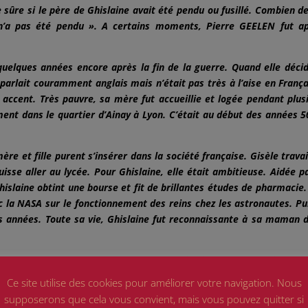
sûre si le père de Ghislaine avait été pendu ou fusillé. Combien de
il n’a pas été pendu ». A certains moments, Pierre GEELEN fut a
uelques années encore après la fin de la guerre. Quand elle déci
e parlait couramment anglais mais n’était pas très à l’aise en França
 accent. Très pauvre, sa mère fut accueillie et logée pendant plus
ent dans le quartier d’Ainay à Lyon. C’était au début des années 5
mère et fille purent s’insérer dans la société française. Gisèle travail
isse aller au lycée. Pour Ghislaine, elle était ambitieuse. Aidée p
islaine obtint une bourse et fit de brillantes études de pharmacie.
ec la NASA sur le fonctionnement des reins chez les astronautes. Pu
s années. Toute sa vie, Ghislaine fut reconnaissante à sa maman d
de 85 ans, une nouvelle épreuve attend Ghislaine : sa mère lui a de
ait possible) au pied de la stèle érigée à Acre, à la mémoire de M
Ce site utilise des cookies pour améliorer votre navigation. Nous
amarades, Pierre GEELEN et Elisée ALLARD. Ghislaine accomplira 
supposerons que cela vous convient, mais vous pouvez quitter si
ois d’août où tous ses amis les plus proches étaient partis en vacan