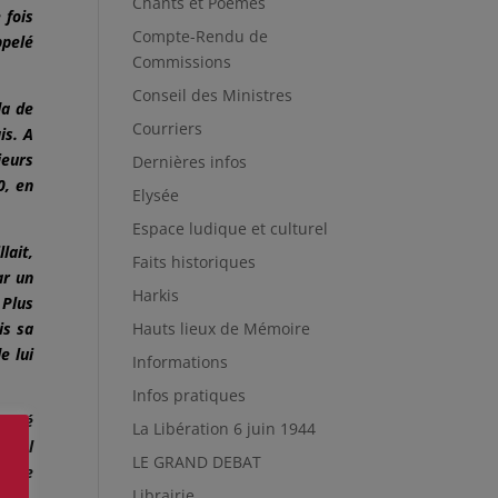
Chants et Poèmes
 fois
Compte-Rendu de
ppelé
Commissions
Conseil des Ministres
da de
Courriers
is. A
ieurs
Dernières infos
0, en
Elysée
Espace ludique et culturel
lait,
Faits historiques
ar un
Harkis
 Plus
is sa
Hauts lieux de Mémoire
e lui
Informations
Infos pratiques
mandé
La Libération 6 juin 1944
arcel
LE GRAND DEBAT
cette
Librairie
ces.