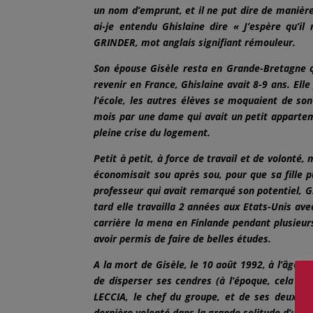
un nom d’emprunt, et il ne put dire de manière 
ai-je entendu Ghislaine dire « J’espère qu’
GRINDER, mot anglais signifiant rémouleur.
Son épouse Gisèle resta en Grande-Bretagne q
revenir en France, Ghislaine avait 8-9 ans. Ell
l’école, les autres élèves se moquaient de son
mois par une dame qui avait un petit appartem
pleine crise du logement.
Petit à petit, à force de travail et de volonté, 
économisait sou après sou, pour que sa fille pu
professeur qui avait remarqué son potentiel, Gh
tard elle travailla 2 années aux Etats-Unis av
carrière la mena en Finlande pendant plusieur
avoir permis de faire de belles études.
A la mort de Gisèle, le 10 août 1992, à l’âge 
de disperser ses cendres (à l’époque, cela ét
LECCIA, le chef du groupe, et de ses deux c
dernière volonté dans la grande solitude d’un m