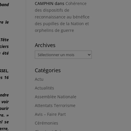
CAMPHIN
dans
Cohérence
sband
des dispositifs de
reconnaissance au bénéfice
re le
des pupilles de la Nation et
orphelins de guerre
 Tête
Archives
ciers
e été
Archives
Catégories
SSEL,
es 16
Actu
Actualités
endre
Assemblée Nationale
 voir
Attentats Terrorisme
ourir
Avis – Faire Part
re. »
el se
Cérémonies
erre,