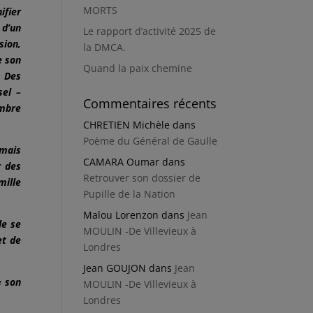
MORTS
ifier
 d’un
Le rapport d’activité 2025 de
sion,
la DMCA.
e son
Quand la paix chemine
. Des
sel –
Commentaires récents
embre
CHRETIEN Michèle
dans
Poème du Général de Gaulle
 mais
CAMARA Oumar
dans
r des
Retrouver son dossier de
mille
Pupille de la Nation
Malou Lorenzon
dans
Jean
le se
MOULIN -De Villevieux à
et de
Londres
Jean GOUJON
dans
Jean
« son
MOULIN -De Villevieux à
Londres