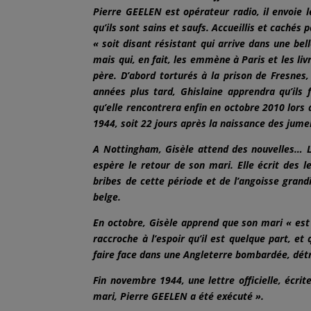
Pierre GEELEN est opérateur radio, il envoie le
qu’ils sont sains et saufs. Accueillis et cachés 
« soit disant résistant qui arrive dans une belle
mais qui, en fait, les emmène à Paris et les liv
père. D’abord torturés à la prison de Fresne
années plus tard, Ghislaine apprendra qu’ils
qu’elle rencontrera enfin en octobre 2010 lor
1944, soit 22 jours après la naissance des jumel
A Nottingham, Gisèle attend des nouvelles… L
espère le retour de son mari. Elle écrit des l
bribes de cette période et de l’angoisse gran
belge.
En octobre, Gisèle apprend que son mari « est 
raccroche à l’espoir qu’il est quelque part, et 
faire face dans une Angleterre bombardée, détr
Fin novembre 1944, une lettre officielle, écri
mari, Pierre GEELEN a été exécuté ».