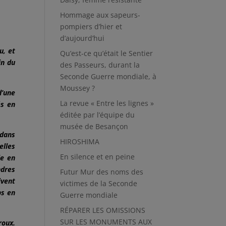
Hommage aux sapeurs-
pompiers d’hier et
d’aujourd’hui
u, et
Qu’est-ce qu’était le Sentier
in du
des Passeurs, durant la
Seconde Guerre mondiale, à
Moussey ?
d’une
La revue « Entre les lignes »
és en
éditée par l’équipe du
musée de Besançon
 dans
HIROSHIMA
elles
En silence et en peine
le en
ndres
Futur Mur des noms des
ivent
victimes de la Seconde
ps en
Guerre mondiale
RÉPARER LES OMISSIONS
SUR LES MONUMENTS AUX
roux.