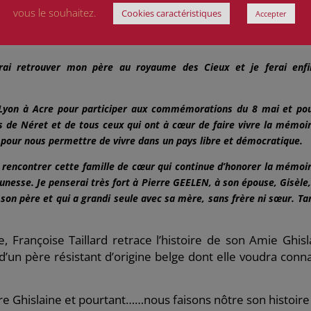
vous le souhaitez.
Cookies caractéristiques
Accepter
 2022, 2 jours avant l’anniversaire de ses 78 ans et 30 ans après le 
irai retrouver mon père au royaume des Cieux et je ferai enf
e Lyon à Acre pour participer aux commémorations du 8 mai et po
is de Néret et de tous ceux qui ont à cœur de faire vivre la mémoi
 pour nous permettre de vivre dans un pays libre et démocratique.
ur rencontrer cette famille de cœur qui continue d’honorer la mémoi
unesse. Je penserai très fort à Pierre GEELEN, à son épouse, Gisèle,
 son père et qui a grandi seule avec sa mère, sans frère ni sœur. Ta
, Françoise Taillard retrace l’histoire de son Amie Ghisl
d’un père résistant d’origine belge dont elle voudra conna
tre Ghislaine et pourtant……nous faisons nôtre son histoire 