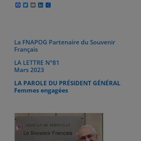
F
T
E
L
P
a
w
m
i
a
c
i
a
n
r
e
t
i
k
t
b
t
l
e
a
o
e
d
g
o
r
I
e
k
n
r
La FNAPOG Partenaire du Souvenir
Français
LA LETTRE N°81
Mars 2023
LA PAROLE DU PRÉSIDENT GÉNÉRAL
Femmes engagées