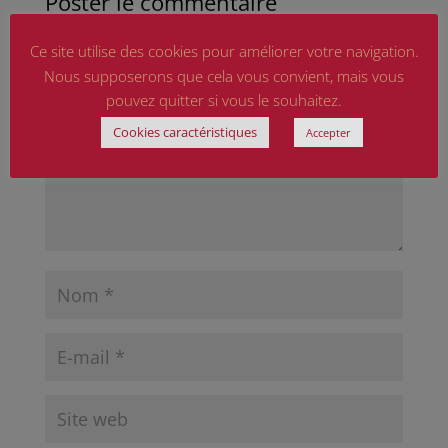
Poster le commentaire
Votre adresse e-mail ne sera pas publiée.
Les
Ce site utilise des cookies pour améliorer votre navigation.
champs obligatoires sont indiqués avec
*
Nous supposerons que cela vous convient, mais vous
pouvez quitter si vous le souhaitez.
Cookies caractéristiques
Accepter