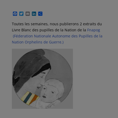
F
T
E
L
P
a
w
m
i
a
c
i
a
n
r
Toutes les semaines, nous publierons 2 extraits du
e
t
i
k
t
Livre Blanc des pupilles de la Nation de la
Fnapog
b
t
l
e
a
o
e
d
g
(Féderation Nationale Autonome des Pupilles de la
o
r
I
e
Nation Orphelins de Guerre.)
k
n
r