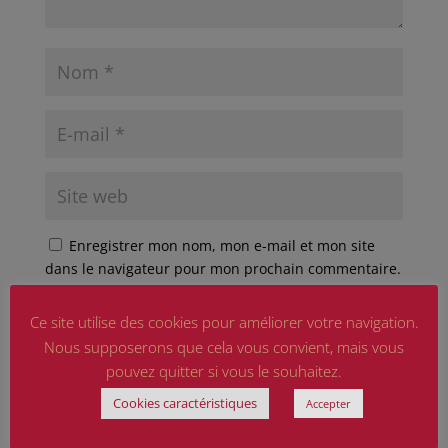
Enregistrer mon nom, mon e-mail et mon site
dans le navigateur pour mon prochain commentaire.
Ce site est protégé par reCAPTCHA et Google
Ce site utilise des cookies pour améliorer votre navigation.
Politique de confidentialité
et
Conditions d'utilisation
Nous supposerons que cela vous convient, mais vous
appliquer.
pouvez quitter si vous le souhaitez.
Cookies caractéristiques
Accepter