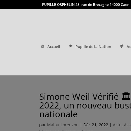
PUPILLE ORPHELIN 23, rue de Bretagne 14000 Caen
Accueil
Pupille de la Nation
Ac
Simone Weil Vérifié 
2022, un nouveau bust
nationale
par
Malou Lorenzon
|
Déc 21, 2022
|
Actu
,
Ass