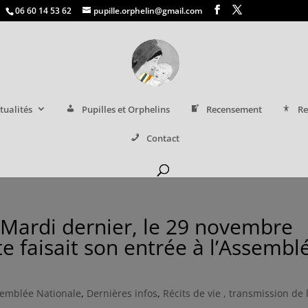
06 60 14 53 62
pupille.orphelin@gmail.com
tualités
Pupilles et Orphelins
Recensement
Re
Contact
Mardi dernier, le 29 novembre
e faisait son entrée à l’Assembl
emblée Nationale
,
Dernières infos
,
Récits de vie , transmission de 