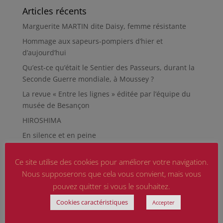
Articles récents
Marguerite MARTIN dite Daisy, femme résistante
Hommage aux sapeurs-pompiers d’hier et
d’aujourd’hui
Qu’est-ce qu’était le Sentier des Passeurs, durant la
Seconde Guerre mondiale, à Moussey ?
La revue « Entre les lignes » éditée par l’équipe du
musée de Besançon
HIROSHIMA
En silence et en peine
Futur Mur des noms des victimes de la Seconde
Ce site utilise des cookies pour améliorer votre navigation.
Guerre mondiale
Nous supposerons que cela vous convient, mais vous
RÉPARER LES OMISSIONS SUR LES MONUMENTS AUX
pouvez quitter si vous le souhaitez.
MORTS
Cookies caractéristiques
Le rapport d’activité 2025 de la DMCA.
Accepter
Quand la paix chemine