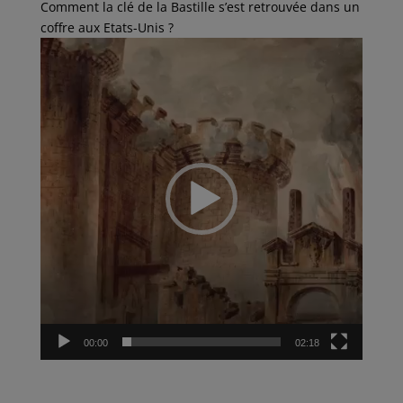
c
i
a
n
r
Comment la clé de la Bastille s’est retrouvée dans un
e
t
i
k
t
coffre aux Etats-Unis ?
b
t
l
e
a
o
e
d
g
Lecteur
o
r
I
e
vidéo
k
n
r
00:00
02:18