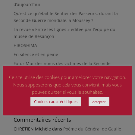
d’aujourd’hui
Qu’est-ce qu’était le Sentier des Passeurs, durant la
Seconde Guerre mondiale, à Moussey ?
La revue « Entre les lignes » éditée par l’équipe du
musée de Besançon
HIROSHIMA
En silence et en peine
Futur Mur des noms des victimes de la Seconde
Guerre mondiale
Ce site utilise des cookies pour améliorer votre navigation.
RÉPARER LES OMISSIONS SUR LES MONUMENTS AUX
Nous supposerons que cela vous convient, mais vous
MORTS
pouvez quitter si vous le souhaitez.
Le rapport d’activité 2025 de la DMCA.
Cookies caractéristiques
Accepter
Quand la paix chemine
Commentaires récents
CHRETIEN Michèle
dans
Poème du Général de Gaulle