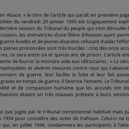
n Alsace. » le titre de l’article qui paraît en première pag
ichten
du vendredi 29 janvier 1943 est tragiquement explic
dernière session du Tribunal du peuple qui s’est déroulée t
casion, les animatrices d’une filière d’évasion ayant permi
guerre évadés et de jeunes alsaciens refusant d’aider l’effo
 peines prononcées sont très lourdes : cinq des onze acc
es, ce sera entre six et quinze ans de prison. L’article en
enne de fournir la moindre aide aux réfractaires : « La sécu
impitoyables et sévères mesures contre ceux qui s’abaisse
onniers de guerre, leur facilite la fuite et leur fait passe
graves en temps de guerre, il favorise l’ennemi. Le Tribunal
ibilité et de compassion humaine que les accusés ont d
vasions étaient un très mauvais prétexte à leurs sentim
est pas jugée par le tribunal correctionnel habituel mais pa
n 1934 pour connaître des actes de trahison. Celui-ci ne tr
ui qui, en juillet 1944, condamnera les participants à l’att