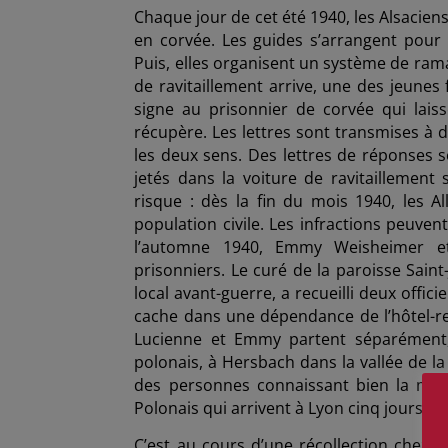
Chaque jour de cet été 1940, les Alsacien
en corvée. Les guides s’arrangent pour 
Puis, elles organisent un système de ram
de ravitaillement arrive, une des jeunes 
signe au prisonnier de corvée qui lais
récupère. Les lettres sont transmises à 
les deux sens. Des lettres de réponses 
jetés dans la voiture de ravitaillement 
risque : dès la fin du mois 1940, les Al
population civile. Les infractions peuve
l’automne 1940, Emmy Weisheimer
e
prisonniers. Le curé de la paroisse Saint
local avant-guerre, a recueilli deux offici
cache dans une dépendance de l’hôtel-res
Lucienne et Emmy partent séparément, 
polonais, à Hersbach dans la vallée de l
des personnes connaissant bien la mon
Polonais qui arrivent à Lyon cinq jours pl
C’est au cours d’une récollection chez 