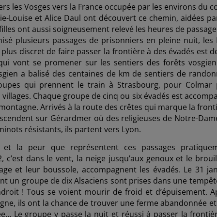
avers les Vosges vers la France occupée par les environs du c
ie-Louise
et Alice Daul ont découvert ce chemin, aidées pa
 filles ont aussi soigneusement relevé les heures de passage
isé plusieurs passages de prisonniers en pleine nuit, les 
us discret de faire passer la frontière à des évadés est de
qui vont se promener sur les sentiers des forêts vosgien
sgien a balisé des centaines de km de sentiers de randon
oupes qui prennent le train à Strasbourg, pour Colmar 
les villages. Chaque groupe de cinq ou six évadés est accomp
montagne. Arrivés à la route des crêtes qui marque la fronti
edescendent sur Gérardmer où des religieuses de Notre-Dam
minots résistants, ils partent vers Lyon.
ion et la peur que représentent ces passages pratique
 c’est dans le vent, la neige jusqu’aux genoux et le brouil
age et leur boussole, accompagnent les évadés. Le 31 jan
dent un groupe de dix Alsaciens sont prises dans une tempêt
endroit ! Tous se voient mourir de froid et d’épuisement. A
agne, ils ont la chance de trouver une ferme abandonnée et
 Le groupe y passe la nuit et réussi à passer la frontièr