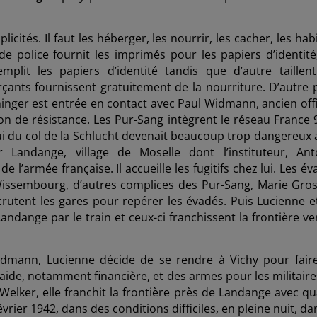
cités. Il faut les héberger, les nourrir, les cacher, les habi
e police fournit les imprimés pour les papiers d’identité
plit les papiers d’identité tandis que d’autre taillent
nts fournissent gratuitement de la nourriture. D’autre p
inger est entrée en contact avec Paul Widmann, ancien offi
ion de résistance. Les Pur-Sang intègrent le réseau France 9
elui du col de la Schlucht devenait beaucoup trop dangereux 
r Landange, village de Moselle dont l’instituteur, Ant
 l’armée française. Il accueille les fugitifs chez lui. Les é
Wissembourg, d’autres complices des Pur-Sang, Marie Gros
crutent les gares pour repérer les évadés. Puis Lucienne et
andange par le train et ceux-ci franchissent la frontière ve
idmann, Lucienne décide de se rendre à Vichy pour fair
’aide, notamment financière, et des armes pour les militaire
Welker,
elle franchit la frontière près de Landange avec qu
vrier 1942, dans des conditions difficiles, en pleine nuit, da