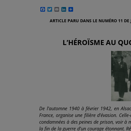
F
T
E
L
P
a
w
m
i
a
c
i
a
n
r
ARTICLE PARU DANS LE NUMÉRO 11 DE J
e
t
i
k
t
b
t
l
e
a
o
e
d
g
o
r
I
e
L’HÉROÏSME AU QUO
k
n
r
De l’automne 1940 à février 1942, en Als
France, organise une filière d’évasion. Cell
condamnées à des peines de prison, voir à mo
la fin de la guerre d’un courage étonnant. R