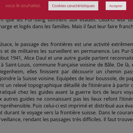
vous le souhaitez.
niers en allant, à tour de rôle, tous les soirs, entre 18 h et
Cookies caractéristiques
Accepter
nt-Jean. Les prisonniers savaient que quelqu’un les y attend
om que les Pur-Sang donnent aux évadés. Ceux-ci leur di
arge et logés dans les familles. Mais il faut leur faire franch
lsace,
le passage des frontières est une activité extrême
 et de militaires les surveillent en permanence. Les Pur-
ébut 1941, Alice Daul
et une autre guide partent reconnaitr
t à Saint-Louis, commune française voisine de Bâle. De là, e
’Hegenheim, elles finissent par découvrir un chemin pas
joindre la Suisse voisine. Equipées de leur boussole, de pap
t un relevé topographique détaillé de l’itinéraire à partir 
ratiqué chez les guides avant la guerre lors de leurs voy
 autres guides ne connaissant pas les lieux refont l’itinér
compréhensible. Puis celui-ci est imprimé et distribué aux év
durant le voyage vers la frontière suisse. Dans le couran
veillance, rendant les passages très difficiles. Il faut trouv