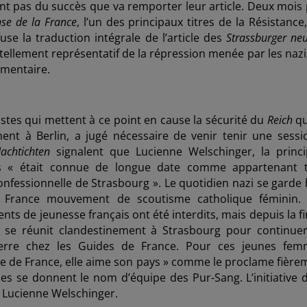
ent pas du succès que va remporter leur article. Deux mois 
se de la France
, l’un des principaux titres de la Résistance
fuse la traduction intégrale de l’article des
Strassburger ne
tellement représentatif de la répression menée par les nazi
mmentaire.
stes qui mettent à ce point en cause la sécurité du
Reich
qu
ent à Berlin, a jugé nécessaire de venir tenir une sessi
achtichten
signalent que Lucienne Welschinger, la princi
 « était connue de longue date comme appartenant 
fessionnelle de Strasbourg ». Le quotidien nazi se garde 
e France
mouvement de scoutisme catholique féminin.
nts de jeunesse français ont été interdits, mais depuis la f
se réunit clandestinement à Strasbourg pour continuer
-guerre chez les Guides de France. Pour ces jeunes fem
Fille de France, elle aime son pays » comme le proclame fièr
lles se donnent le nom d’équipe des Pur-Sang. L’initiative d
, Lucienne Welschinger.