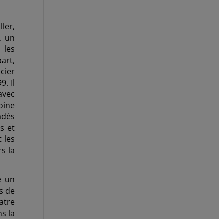
ller,
, un
 les
art,
cier
9. Il
avec
oine
vadés
s et
 les
rs la
e un
s de
atre
ns la