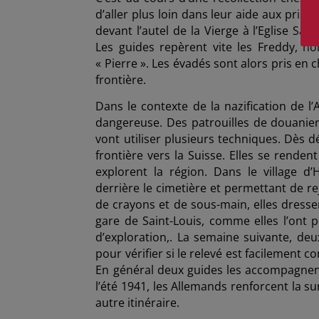
d’aller plus loin dans leur aide aux prison
devant l’autel de la Vierge à l’Eglise Sai
Les guides repèrent vite les Freddy, n
« Pierre ». Les évadés sont alors pris en ch
frontière.
Dans le contexte de la nazification de l’A
dangereuse. Des patrouilles de douaniers
vont utiliser plusieurs techniques. Dès d
frontière vers la Suisse. Elles se renden
explorent la région. Dans le village d
derrière le cimetière et permettant de re
de crayons et de sous-main, elles dressen
gare de Saint-Louis, comme elles l’ont p
d’exploration,. La semaine suivante, deux
pour vérifier si le relevé est facilement 
En général deux guides les accompagnent 
l’été 1941, les Allemands renforcent la sur
autre itinéraire.