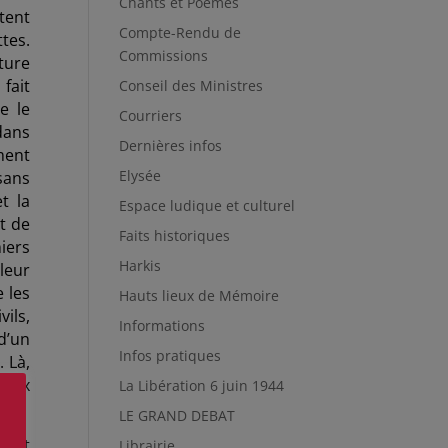
Chants et Poèmes
tent
Compte-Rendu de
tes.
Commissions
ture
 fait
Conseil des Ministres
e le
Courriers
dans
Dernières infos
ment
Elysée
sans
t la
Espace ludique et culturel
t de
Faits historiques
iers
Harkis
leur
e les
Hauts lieux de Mémoire
ils,
Informations
d’un
Infos pratiques
 Là,
deux
La Libération 6 juin 1944
LE GRAND DEBAT
dent
Librairie