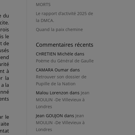
MORTS
Le rapport d’activité 2025 de
e du
la DMCA.
ite.
rois
Quand la paix chemine
s le
rt de
Commentaires récents
usés
CHRETIEN Michèle
dans
tend
Poème du Général de Gaulle
rité
CAMARA Oumar
dans
nt à
Retrouver son dossier de
r la
Pupille de la Nation
 a la
onné
Malou Lorenzon
dans
Jean
ents
MOULIN -De Villevieux à
Londres
Jean GOUJON
dans
Jean
r le
MOULIN -De Villevieux à
aite
Londres
entat