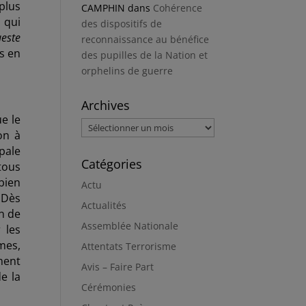
plus
CAMPHIN
dans
Cohérence
, qui
des dispositifs de
ueste
reconnaissance au bénéfice
s en
des pupilles de la Nation et
orphelins de guerre
Archives
e le
Archives
on à
pale
Catégories
tous
bien
Actu
 Dès
Actualités
in de
Assemblée Nationale
 les
mes,
Attentats Terrorisme
ement
Avis – Faire Part
e la
Cérémonies