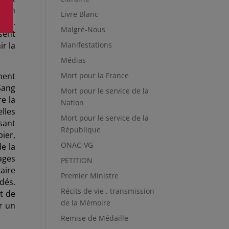
 19 h
Livre Blanc
rait.
Malgré-Nous
sent
ir la
Manifestations
Médias
ment
Mort pour la France
Sang
Mort pour le service de la
e la
Nation
lles
Mort pour le service de la
sant
République
ier,
ONAC-VG
de la
ages
PETITION
aire
Premier Ministre
adés.
Récits de vie , transmission
t de
de la Mémoire
er un
Remise de Médaille