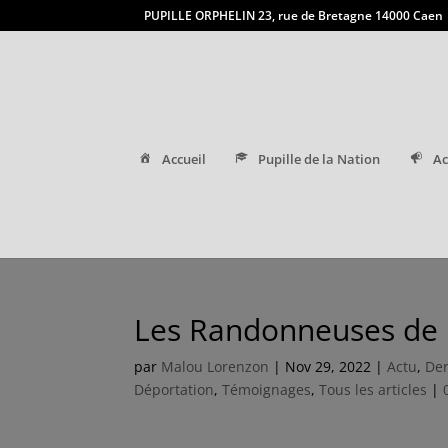
PUPILLE ORPHELIN 23, rue de Bretagne 14000 Caen
Accueil
Pupille de la Nation
Ac
Les Randonneuses de 
par
Malou Lorenzon
|
Nov 29, 2022
|
Actu
,
Der
Déportation
,
Témoignages
,
Tous les articles
|