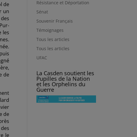
Résistance et Déportation
ol de
r un
Sénat
 des
Souvenir Français
Pur-
Témoignages
 les
nes.
Tous les articles
née.
Tous les articles
puis
UFAC
agné
ère,
La Casden soutient les
e de
Pupilles de la Nation
et les Orphelins du
Guerre
ment
lard
vier
e de
près
 des
e le