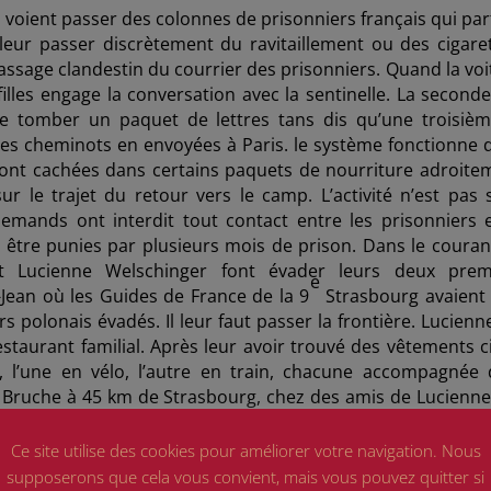
s voient passer des colonnes de prisonniers français qui par
leur passer discrètement du ravitaillement ou des cigaret
assage clandestin du courrier des prisonniers. Quand la voi
filles engage la conversation avec la sentinelle. La seconde
se tomber un paquet de lettres tans dis qu’une troisièm
des cheminots en envoyées à Paris. le système fonctionne 
sont cachées dans certains paquets de nourriture adroite
sur le trajet du retour vers le camp. L’activité n’est pas 
lemands ont interdit tout contact entre les prisonniers e
nt être punies par plusieurs mois de prison. Dans le couran
t Lucienne Welschinger font évader leurs deux prem
e
-Jean où les Guides de France de la 9
Strasbourg avaient 
ers polonais évadés. Il leur faut passer la frontière. Lucienn
taurant familial. Après leur avoir trouvé des vêtements civ
l’une en vélo, l’autre en train, chacune accompagnée 
a Bruche à 45 km de Strasbourg, chez des amis de Lucienne.
tagne du Donon font passer la frontière française aux 
us tard.
Ce site utilise des cookies pour améliorer votre navigation. Nous
supposerons que cela vous convient, mais vous pouvez quitter si
les Sœurs de la Croix de Strasbourg que les Pur-Sang déci