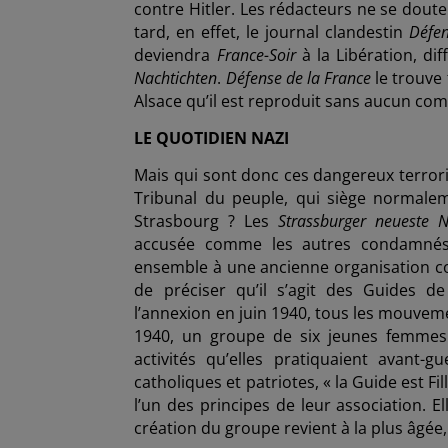
contre Hitler. Les rédacteurs ne se dout
tard, en effet, le journal clandestin
Défen
deviendra
France-Soir
à la Libération, dif
Nachtichten
.
Défense de la France
le trouve 
Alsace qu’il est reproduit sans aucun co
LE QUOTIDIEN NAZI
Mais qui sont donc ces dangereux terrori
Tribunal du peuple, qui siège normalem
Strasbourg ? Les
Strassburger neueste N
accusée
comme les autres condamnés
ensemble à une ancienne organisation con
de préciser qu’il s’agit des Guides d
l’annexion en juin 1940, tous les mouveme
1940, un groupe de six jeunes femmes 
activités qu’elles pratiquaient avant
catholiques et patriotes, « la Guide est 
l’un des principes de leur association. E
création du groupe revient à la plus âgée