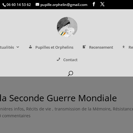
06 60 14 53 62
pupille.orphelin@gmail.com
tualités
Pupilles et Orphelins
Recensement
Re
Contact
la Seconde Guerre Mondiale
nières infos
,
Récits de vie , transmission de la Mémoire
,
Résistanc
0 commentaires