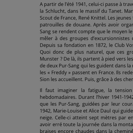
A partir de l’été 1941, celui-ci passe à tr
la Schlucht, dans le massif du Tanet. Mar
Scout de France, René Knittel. Les jeunes
patrouilles de douane. Après avoir organ
Sang se rendent compte que le moyen le pl
mêler à des groupes d’excursionnistes 
Depuis sa fondation en 1872, le Club Vo
Quoi donc de plus naturel, que ces gr
Munster ? De là, ils partent à pied vers 
de deux Pur-Sang qui les guident dans la 
les « Freddy » passent en France. Ils r
Sion les accueillent. Puis, grâce à des che
Il faut imaginer la fatigue, la tens
hebdomadaires. Durant l’hiver 1941-1942,
que les Pur-Sang, guidées par leur cour
1942, Marie-Louise et Alice Daul qui gui
neige. Celle-ci atteint sept mètres par 
avoir erré toute la journée dans la mont
braises encore chaudes dans la cheminée…