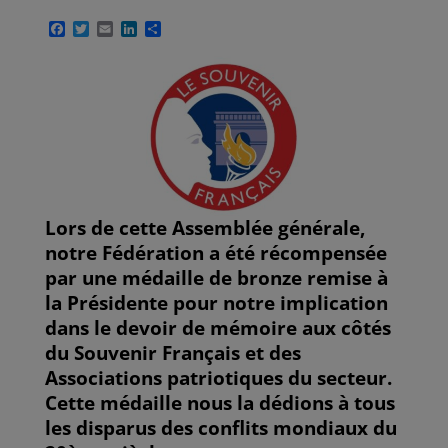
F
T
E
L
P
a
w
m
i
a
c
i
a
n
r
e
t
i
k
t
b
t
l
e
a
o
e
d
g
o
r
I
e
k
n
r
Lors de cette Assemblée générale,
notre Fédération a été récompensée
par une médaille de bronze remise à
la Présidente pour notre implication
dans le devoir de mémoire aux côtés
du Souvenir Français et des
Associations patriotiques du secteur.
Cette médaille nous la dédions à tous
les disparus des conflits mondiaux du