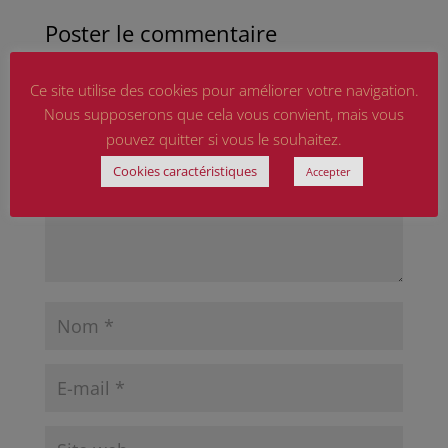
Poster le commentaire
Votre adresse e-mail ne sera pas publiée.
Les
champs obligatoires sont indiqués avec
*
Ce site utilise des cookies pour améliorer votre navigation.
Nous supposerons que cela vous convient, mais vous
pouvez quitter si vous le souhaitez.
Cookies caractéristiques
Accepter