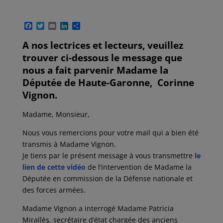
F
T
E
L
P
a
w
m
i
a
c
i
a
n
r
A nos lectrices et lecteurs, veuillez
e
t
i
k
t
trouver ci-dessous le message que
b
t
l
e
a
o
e
d
g
nous a fait parvenir Madame la
o
r
I
e
Députée de Haute-Garonne, Corinne
k
n
r
Vignon.
Madame, Monsieur,
Nous vous remercions pour votre mail qui a bien été
transmis à Madame Vignon.
Je tiens par le présent message à vous transmettre
le
lien de cette vidéo
de l’intervention de Madame la
Députée en commission de la Défense nationale et
des forces armées.
Madame Vignon a interrogé Madame Patricia
Mirallès, secrétaire d’état chargée des anciens