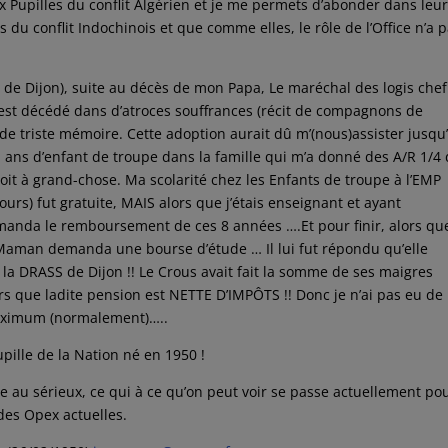
 Pupilles du conflit Algérien et je me permets d’abonder dans leu
du conflit Indochinois et que comme elles, le rôle de l’Office n’a 
l de Dijon), suite au décès de mon Papa, Le maréchal des logis chef
l est décédé dans d’atroces souffrances (récit de compagnons de
e triste mémoire. Cette adoption aurait dû m’(nous)assister jusqu
 ans d’enfant de troupe dans la famille qui m’a donné des A/R 1/4
roit à grand-chose. Ma scolarité chez les Enfants de troupe à l’EMP
ours) fut gratuite, MAIS alors que j’étais enseignant et ayant
manda le remboursement de ces 8 années ….Et pour finir, alors qu
a Maman demanda une bourse d’étude … Il lui fut répondu qu’elle
la DRASS de Dijon !! Le Crous avait fait la somme de ses maigres
rs que ladite pension est NETTE D’IMPÔTS !! Donc je n’ai pas eu de
Maximum (normalement)…..
pille de la Nation né en 1950 !
le au sérieux, ce qui à ce qu’on peut voir se passe actuellement po
des Opex actuelles.