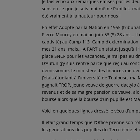
Je fais écho aux remarques émises par les deux
sens en ce que je suis moi-même Pupilles, mais 
été vraiment à la hauteur pour nous !
En effet Adopté par la Nation en 1955 (tribuna
Pierre Mourey en mai ou juin 53 (!!) 28 ans… I
captivité) au Camp 113, Camp d’extermination d
mes 21 ans, mais… A PART un statut jusqu’à 11
place SNCF pour les vacances, je n’ai pas eu d
D’Autun (j’y suis rentré parce que reçu au conc
démissionné, le ministère des finances me de
j’étais étudiant à l’université de Toulouse, m
gagnait TROP, jeune veuve de guerre dactylo à 
revenus et de sa maigre pension de veuve, alo
bourse alors que la bourse d’un pupille est 
Voici en quelques lignes dressé le vécu d’un pu
Il était grand temps que l’Office prenne son rô
les générations des pupilles du Terrorisme et 