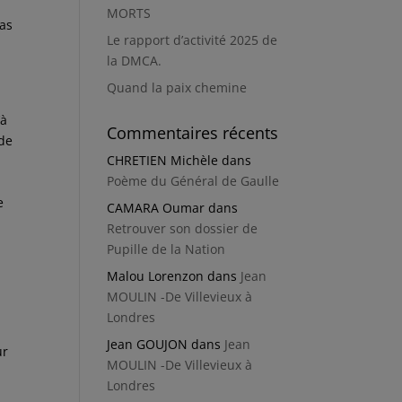
r
MORTS
pas
Le rapport d’activité 2025 de
la DMCA.
Quand la paix chemine
’à
Commentaires récents
 de
CHRETIEN Michèle
dans
Poème du Général de Gaulle
e
CAMARA Oumar
dans
Retrouver son dossier de
Pupille de la Nation
Malou Lorenzon
dans
Jean
MOULIN -De Villevieux à
Londres
Jean GOUJON
dans
Jean
ur
MOULIN -De Villevieux à
Londres