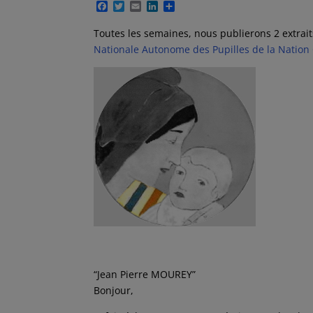
F
T
E
L
P
a
w
m
i
a
c
i
a
n
r
Toutes les semaines, nous publierons 2 extrait
e
t
i
k
t
Nationale Autonome des Pupilles de la Nation
b
t
l
e
a
o
e
d
g
o
r
I
e
k
n
r
“Jean Pierre MOUREY”
Bonjour,