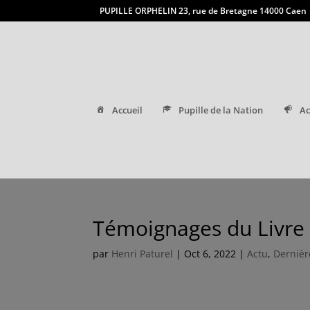
PUPILLE ORPHELIN 23, rue de Bretagne 14000 Caen
Accueil
Pupille de la Nation
Ac
Témoignages du Livre
par
Henri Paturel
|
Oct 6, 2022
|
Actu
,
Dernièr