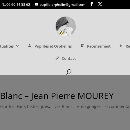
06 60 14 53 62
pupille.orphelin@gmail.com
tualités
Pupilles et Orphelins
Recensement
Re
Contact
 Blanc – Jean Pierre MOUREY
es infos
,
Faits historiques
,
Livre Blanc
,
Témoignages
|
0 commenta