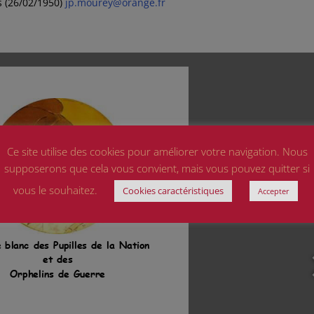
s (26/02/1950)
jp.mourey@orange.fr
Ce site utilise des cookies pour améliorer votre navigation. Nous
supposerons que cela vous convient, mais vous pouvez quitter si
vous le souhaitez.
Cookies caractéristiques
Accepter