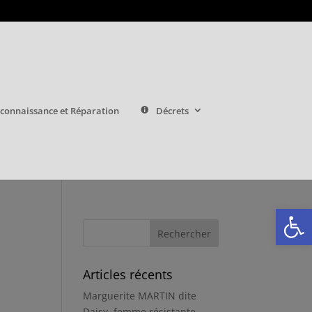
connaissance et Réparation
Décrets
Ouvrir la
Articles récents
Marguerite MARTIN dite
Daisy, femme résistante