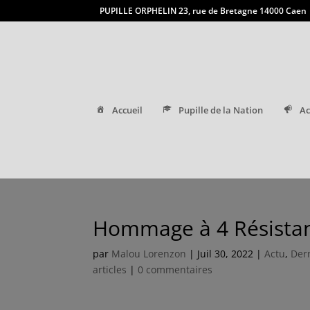
PUPILLE ORPHELIN 23, rue de Bretagne 14000 Caen
Accueil
Pupille de la Nation
Ac
Hommage à 4 Résistan
par
Malou Lorenzon
|
Juil 30, 2022
|
Actu
,
Dern
articles
|
0 commentaires