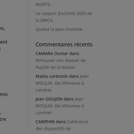
MORTS
a
Le rapport d’activité 2025 de
la DMCA.
es,
Quand la paix chemine
dent
Commentaires récents
s
CAMARA Oumar
dans
Retrouver son dossier de
Pupille de la Nation
Malou Lorenzon
dans
Jean
MOULIN -De Villevieux à
Londres
umis
Jean GOUJON
dans
Jean
MOULIN -De Villevieux à
,
Londres
tre
CAMPHIN
dans
Cohérence
des dispositifs de