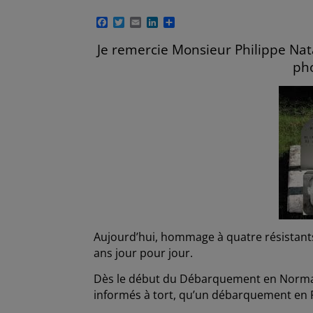
F
T
E
L
P
a
w
m
i
a
c
i
a
n
r
Je remercie Monsieur Philippe Nat
e
t
i
k
t
pho
b
t
l
e
a
o
e
d
g
o
r
I
e
k
n
r
Aujourd’hui, hommage à quatre résistants 
ans jour pour jour.
Dès le début du Débarquement en Normandi
informés à tort, qu’un débarquement en 