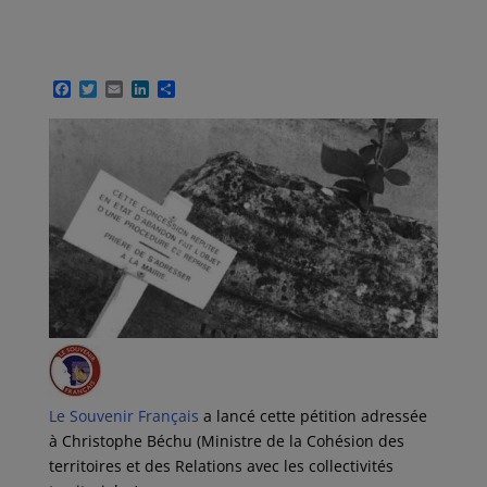
F
T
E
L
P
a
w
m
i
a
c
i
a
n
r
e
t
i
k
t
b
t
l
e
a
o
e
d
g
o
r
I
e
k
n
r
Le Souvenir Français
a lancé cette pétition adressée
à
Christophe Béchu (Ministre de la Cohésion des
territoires et des Relations avec les collectivités