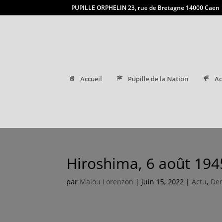
PUPILLE ORPHELIN 23, rue de Bretagne 14000 Caen
Accueil
Pupille de la Nation
Ac
Hiroshima, 6 août 194
par
Malou Lorenzon
|
Juin 15, 2022
|
Actu
,
Der