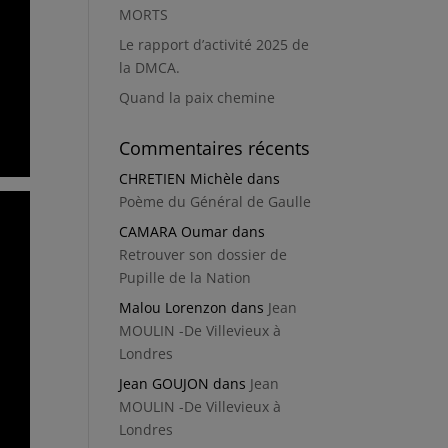
MORTS
Le rapport d’activité 2025 de
la DMCA.
Quand la paix chemine
Commentaires récents
CHRETIEN Michèle
dans
Poème du Général de Gaulle
CAMARA Oumar
dans
Retrouver son dossier de
Pupille de la Nation
Malou Lorenzon
dans
Jean
MOULIN -De Villevieux à
Londres
Jean GOUJON
dans
Jean
MOULIN -De Villevieux à
Londres