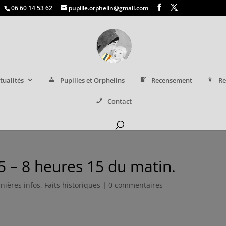
06 60 14 53 62
pupille.orphelin@gmail.com
tualités
Pupilles et Orphelins
Recensement
Re
Contact
5 – 8 heures 15 du matin.
nières infos
,
Faits historiques
|
0 commentaires