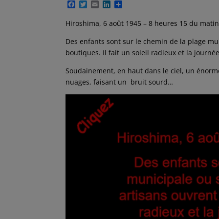
F
T
E
L
P
a
w
m
i
a
c
i
a
n
r
Hiroshima, 6 août 1945 – 8 heures 15 du matin
e
t
i
k
t
b
t
l
e
a
Des enfants sont sur le chemin de la plage mun
o
e
d
g
o
r
I
e
boutiques. Il fait un soleil radieux et la journé
k
n
r
Soudainement, en haut dans le ciel, un énorm
nuages, faisant un bruit sourd…