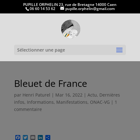
PUPILLE ORPHELIN 23, rue de Bretagne 14000 Caen
06 60 14 53 62
pupille.orphelin@gmail.com
Ouvrir la
Sélectionner une page
Bleuet de France
par
Henri Paturel
|
Mar 16, 2022
|
Actu
,
Dernières
infos
,
Informations
,
Manifestations
,
ONAC-VG
|
1
commentaire
F
T
E
L
P