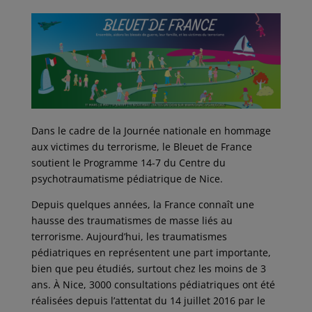
a
w
m
i
a
c
i
a
n
r
e
t
i
k
t
b
t
l
e
a
o
e
d
g
o
r
I
e
k
n
r
Dans le cadre de la Journée nationale en hommage
aux victimes du terrorisme, le Bleuet de France
soutient le Programme 14-7 du Centre du
psychotraumatisme pédiatrique de Nice.
Depuis quelques années, la France connaît une
hausse des traumatismes de masse liés au
terrorisme. Aujourd’hui, les traumatismes
pédiatriques en représentent une part importante,
bien que peu étudiés, surtout chez les moins de 3
ans. À Nice, 3000 consultations pédiatriques ont été
réalisées depuis l’attentat du 14 juillet 2016 par le