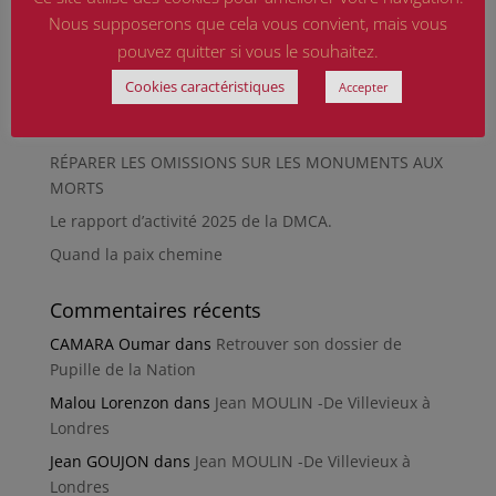
musée de Besançon
Nous supposerons que cela vous convient, mais vous
HIROSHIMA
pouvez quitter si vous le souhaitez.
En silence et en peine
Cookies caractéristiques
Accepter
Futur Mur des noms des victimes de la Seconde
Guerre mondiale
RÉPARER LES OMISSIONS SUR LES MONUMENTS AUX
MORTS
Le rapport d’activité 2025 de la DMCA.
Quand la paix chemine
Commentaires récents
CAMARA Oumar
dans
Retrouver son dossier de
Pupille de la Nation
Malou Lorenzon
dans
Jean MOULIN -De Villevieux à
Londres
Jean GOUJON
dans
Jean MOULIN -De Villevieux à
Londres