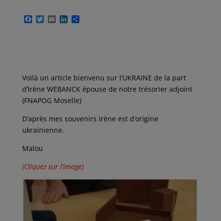
F
T
E
L
P
a
w
m
i
a
c
i
a
n
r
e
t
i
k
t
b
t
l
e
a
o
e
d
g
o
r
I
e
k
n
r
Voilà un article bienvenu sur l’UKRAINE de la part
d’Irène WEBANCK épouse de notre trésorier adjoint
(FNAPOG Moselle)
D’après mes souvenirs Irène est d’origine
ukrainienne.
Malou
(Cliquez sur l’image)