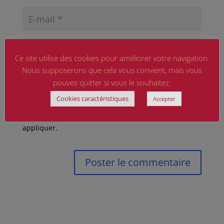
Ce site utilise des cookies pour améliorer votre navigation.
Nous supposerons que cela vous convient, mais vous
Enregistrer mon nom, mon e-mail et mon site
pouvez quitter si vous le souhaitez.
dans le navigateur pour mon prochain commentaire.
Cookies caractéristiques
Accepter
Ce site est protégé par reCAPTCHA et Google
Politique de confidentialité
et
Conditions d'utilisation
appliquer.