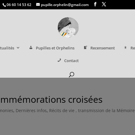
06 60 14 53 62
pupille.orphelin@gmail.com
tualités
Pupilles et Orphelins
Recensement
Re
Contact
 Commémorations croisées
monies
,
Dernières infos
,
Récits de vie , transmission de la Mémoire