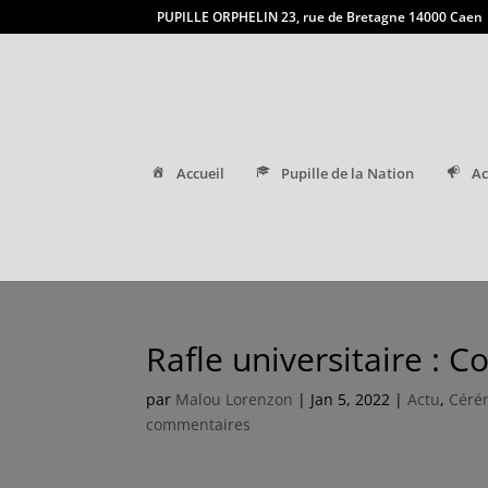
PUPILLE ORPHELIN 23, rue de Bretagne 14000 Caen
Accueil
Pupille de la Nation
Ac
Rafle universitaire :
par
Malou Lorenzon
|
Jan 5, 2022
|
Actu
,
Céré
commentaires