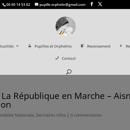
06 60 14 53 62
pupille.orphelin@gmail.com
tualités
Pupilles et Orphelins
Recensement
Re
Contact
( La République en Marche – Ais
ion
emblée Nationale
,
Dernières infos
|
0 commentaires