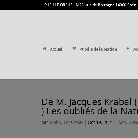
PUPILLE ORPHELIN 23, rue de Bretagne 14000 Caen
Accueil
Pupille de la Nation
Ac
De M. Jacques Krabal 
) Les oubliés de la Nat
par
Malou Lorenzon
|
Oct 19, 2021
|
Actu
,
Ass