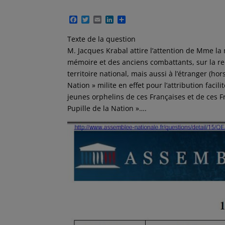
F
T
E
L
P
a
w
m
i
a
c
i
a
n
r
Texte de la question
e
t
i
k
t
M. Jacques Krabal attire l’attention de Mme la
b
t
l
e
a
o
e
d
g
mémoire et des anciens combattants, sur la re
o
r
I
e
territoire national, mais aussi à l’étranger (hor
k
n
r
Nation » milite en effet pour l’attribution facil
jeunes orphelins de ces Françaises et de ces F
Pupille de la Nation »….