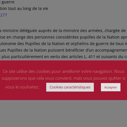
e guerre
on tout au long de la vie
5277
la ministre déléguée auprès de la ministre des armées, chargée de 
ise en charge des personnes considérées pupilles de la Nation ap
autonome des Pupilles de la Nation et orphelins de guerre de tous l
nues Pupilles de la Nation puissent bénéficier d’un accompagneme
 et plus particulièrement en vertu des articles L. 411 et suivants du 
times de guerre, il est prévu que ces personnes puissent bénéficier
sonnes âgées de plus de vingt-et-un ans lors de leur demande, pou
Ce site utilise des cookies pour améliorer votre navigation. Nous
ur parent. Ainsi, il lui demande si des mesures, existantes ou à me
supposerons que cela vous convient, mais vous pouvez quitter si
Gouvernement pour permettre un accompagnement des Pupilles de 
vous le souhaitez.
Cookies caractéristiques
Accepter