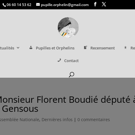
06 60 14 53 62
pupille.orphelin@gmail.com
tualités
Pupilles et Orphelins
Recensement
Re
Contact
onsieur Florent Boudié député 
e Gensous
ssemblée Nationale
,
Dernières infos
|
0 commentaires