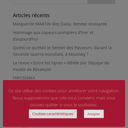
Articles récents
Marguerite MARTIN dite Daisy, femme résistante
Hommage aux sapeurs-pompiers d’hier et
d’aujourd’hui
Qu’est-ce qu’était le Sentier des Passeurs, durant la
Seconde Guerre mondiale, à Moussey ?
La revue « Entre les lignes » éditée par l’équipe du
musée de Besançon
HIROSHIMA
En silence et en peine
Ce site utilise des cookies pour améliorer votre navigation.
Futur Mur des noms des victimes de la Seconde
Nous supposerons que cela vous convient, mais vous
Guerre mondiale
pouvez quitter si vous le souhaitez.
RÉPARER LES OMISSIONS SUR LES MONUMENTS AUX
Cookies caractéristiques
Accepter
MORTS
Le rapport d’activité 2025 de la DMCA.