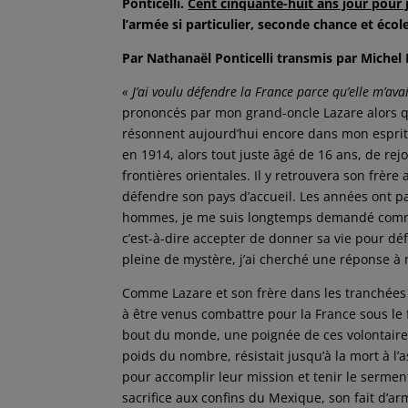
Ponticelli.
Cent cinquante-huit ans jour pour 
l’armée si particulier, seconde chance et éco
Par Nathanaël Ponticelli transmis par Michel
« J’ai voulu défendre la France parce qu’elle m’av
prononcés par mon grand-oncle Lazare alors q
résonnent aujourd’hui encore dans mon esprit. Ap
en 1914, alors tout juste âgé de 16 ans, de rej
frontières orientales. Il y retrouvera son frère
défendre son pays d’accueil. Les années ont pa
hommes, je me suis longtemps demandé comment
c’est-à-dire accepter de donner sa vie pour déf
pleine de mystère, j’ai cherché une réponse à
Comme Lazare et son frère dans les tranchées 
à être venus combattre pour la France sous le fa
bout du monde, une poignée de ces volontaires
poids du nombre, résistait jusqu’à la mort à 
pour accomplir leur mission et tenir le serment 
sacrifice aux confins du Mexique, son fait d’ar