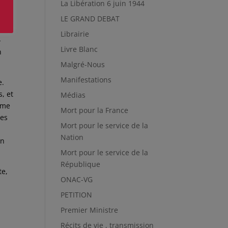
La Libération 6 juin 1944
une
LE GRAND DEBAT
Librairie
-
Livre Blanc
n
Malgré-Nous
Manifestations
e.
, et
Médias
même
Mort pour la France
les
Mort pour le service de la
Nation
un
Mort pour le service de la
République
te,
ONAC-VG
PETITION
Premier Ministre
Récits de vie , transmission