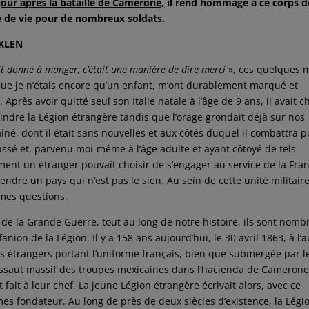
jour après la bataille de Camerone,
il rend hommage à ce corps d
le de vie pour de nombreux soldats.
 KLEN
ait donné à manger, c’était une manière de dire merci
», ces quelques 
ue je n’étais encore qu’un enfant, m’ont durablement marqué et
rès avoir quitté seul son Italie natale à l’âge de 9 ans, il avait ch
oindre la Légion étrangère tandis que l’orage grondait déjà sur nos
 aîné, dont il était sans nouvelles et aux côtés duquel il combattra 
ssé et, parvenu moi-même à l’âge adulte et ayant côtoyé de tels
 un étranger pouvait choisir de s’engager au service de la Fran
endre un pays qui n’est pas le sien. Au sein de cette unité militair
 mes questions.
de la Grande Guerre, tout au long de notre histoire, ils sont nomb
nion de la Légion. Il y a 158 ans aujourd’hui, le 30 avril 1863, à l’a
 étrangers portant l’uniforme français, bien que submergée par l
l’assaut massif des troupes mexicaines dans l’hacienda de Camerone
fait à leur chef. La jeune Légion étrangère écrivait alors, avec ce
mes fondateur. Au long de près de deux siècles d’existence, la Légi