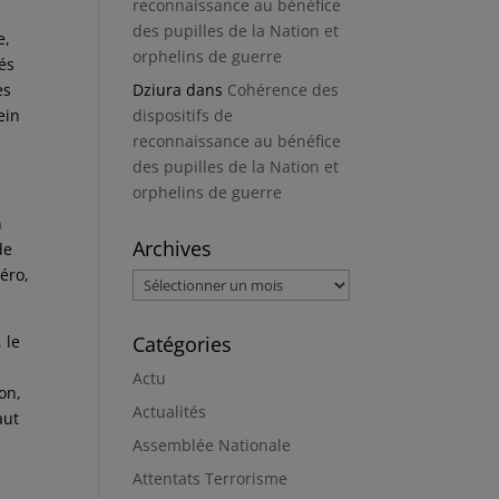
reconnaissance au bénéfice
des pupilles de la Nation et
e,
orphelins de guerre
tés
es
Dziura
dans
Cohérence des
ein
dispositifs de
reconnaissance au bénéfice
des pupilles de la Nation et
orphelins de guerre
n
Archives
de
éro,
Archives
 le
Catégories
Actu
on,
Actualités
aut
Assemblée Nationale
Attentats Terrorisme