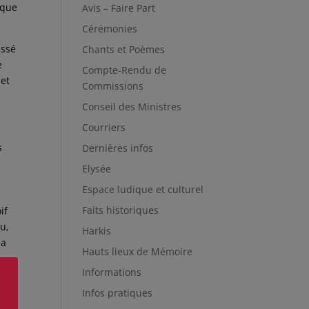
 que
Avis – Faire Part
Cérémonies
assé
Chants et Poèmes
e
Compte-Rendu de
 et
Commissions
Conseil des Ministres
Courriers
s
Dernières infos
Elysée
Espace ludique et culturel
Faits historiques
if
u,
Harkis
la
Hauts lieux de Mémoire
Informations
es,
Infos pratiques
de