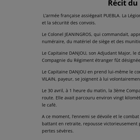
Récit d
L’armée française assiégeait PUEBLA. La Légion
et la sécurité des convois.
Le Colonel JEANINGROS, qui commandait, appren
numéraire, du matériel de siège et des muniti
Le Capitaine DANJOU, son Adjudant Major, le 
Compagnie du Régiment étranger fût désignée ma
Le Capitaine DANJOU en prend lui-même le co
VILAIN, payeur, se joignent à lui volontairemen
Le 30 avril, à 1 heure du matin, la 3ème Compa
route. Elle avait parcouru environ vingt kilomè
le café.
A ce moment, l’ennemi se dévoile et le combat 
battant en retraite, repousse victorieusement 
pertes sévères.