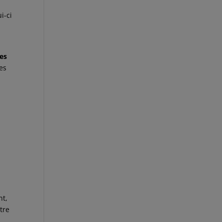
i-ci
es
ses
nt,
tre