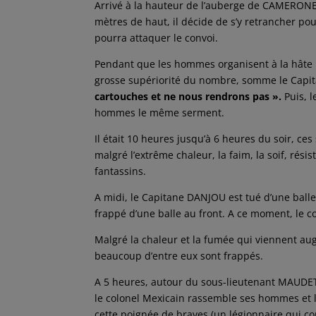
Arrivé à la hauteur de l’auberge de CAMERONE
mètres de haut, il décide de s’y retrancher pou
pourra attaquer le convoi.
Pendant que les hommes organisent à la hâte la
grosse supériorité du nombre, somme le Capita
cartouches et ne nous rendrons pas ».
Puis, l
hommes le même serment.
Il était 10 heures jusqu’à 6 heures du soir, ce
malgré l’extrême chaleur, la faim, la soif, rési
fantassins.
A midi, le Capitane DANJOU est tué d’une balle
frappé d’une balle au front. A ce moment, le co
Malgré la chaleur et la fumée qui viennent au
beaucoup d’entre eux sont frappés.
A 5 heures, autour du sous-lieutenant MAUDE
le colonel Mexicain rassemble ses hommes et leu
cette poignée de braves (un légionnaire qui co