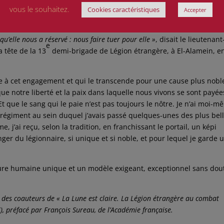
Et pourtant on partage avec eux tous les instants de la vie, le
vous le souhaitez.
Cookies caractéristiques
Accepter
la mort. C’est un lieu où, plus qu’ailleurs peut-être, on se bat pour 
si, en hommes libres.
« Nous, étrangers, n’avons qu’une seule façon de
qu’elle nous a réservé : nous faire tuer pour elle »
, disait le lieutenant
e
a tête de la 13
demi-brigade de Légion étrangère, à El-Alamein, e
se à cet engagement et qui le transcende pour une cause plus nobl
e notre liberté et la paix dans laquelle nous vivons se sont payées
t que le sang qui le paie n’est pas toujours le nôtre. Je n’ai moi-
le régiment au sein duquel j’avais passé quelques-unes des plus bel
 j’ai reçu, selon la tradition, en franchissant le portail, un képi
ger du légionnaire, si unique et si noble, et pour lequel je garde 
nture humaine unique et un modèle exigeant, exceptionnel sans dou
n des coauteurs de « La Lune est claire. La Légion étrangère au combat
€), préfacé par François Sureau, de l’Académie française.