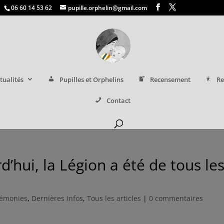
06 60 14 53 62
pupille.orphelin@gmail.com
tualités
Pupilles et Orphelins
Recensement
Re
Contact
hui, la Légion a été de tous le
émonies
,
Dernières infos
,
Tous les articles
|
0 commentaires