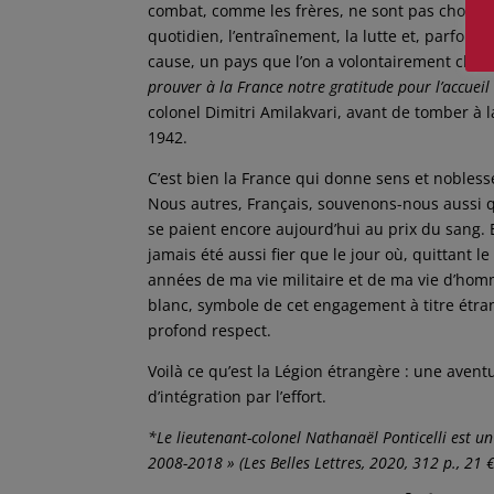
combat, comme les frères, ne sont pas choisis. 
quotidien, l’entraînement, la lutte et, parfois, 
cause, un pays que l’on a volontairement choi
prouver à la France notre gratitude pour l’accueil 
colonel Dimitri Amilakvari, avant de tomber à l
1942.
C’est bien la France qui donne sens et nobles
Nous autres, Français, souvenons-nous aussi qu
se paient encore aujourd’hui au prix du sang. E
jamais été aussi fier que le jour où, quittant 
années de ma vie militaire et de ma vie d’homme,
blanc, symbole de cet engagement à titre étran
profond respect.
Voilà ce qu’est la Légion étrangère : une ave
d’intégration par l’effort.
*Le lieutenant-colonel Nathanaël Ponticelli est u
2008-2018 » (Les Belles Lettres, 2020, 312 p., 21 