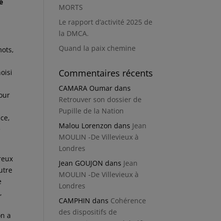
e
MORTS
Le rapport d’activité 2025 de
la DMCA.
Quand la paix chemine
mots,
Commentaires récents
oisi
CAMARA Oumar
dans
pour
Retrouver son dossier de
Pupille de la Nation
ce,
Malou Lorenzon
dans
Jean
e
MOULIN -De Villevieux à
Londres
reux
Jean GOUJON
dans
Jean
utre
MOULIN -De Villevieux à
e
Londres
,
CAMPHIN
dans
Cohérence
des dispositifs de
on a