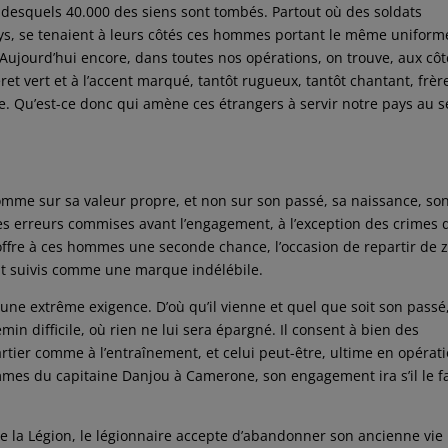
 desquels 40.000 des siens sont tombés. Partout où des soldats
ys, se tenaient à leurs côtés ces hommes portant le même uniform
. Aujourd’hui encore, dans toutes nos opérations, on trouve, aux cô
et vert et à l’accent marqué, tantôt rugueux, tantôt chantant, frèr
e. Qu’est-ce donc qui amène ces étrangers à servir notre pays au s
homme sur sa valeur propre, et non sur son passé, sa naissance, so
des erreurs commises avant l’engagement, à l’exception des crimes 
offre à ces hommes une seconde chance, l’occasion de repartir de z
rait suivis comme une marque indélébile.
une extrême exigence. D’où qu’il vienne et quel que soit son passé,
min difficile, où rien ne lui sera épargné. Il consent à bien des
artier comme à l’entraînement, et celui peut-être, ultime en opérati
hommes du capitaine Danjou à Camerone, son engagement ira s’il le f
de la Légion, le légionnaire accepte d’abandonner son ancienne vie