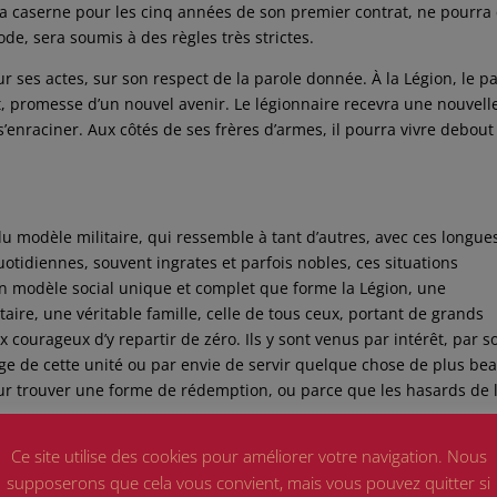
à la caserne pour les cinq années de son premier contrat, ne pourra
ode, sera soumis à des règles très strictes.
 sur ses actes, sur son respect de la parole donnée. À la Légion, le p
 promesse d’un nouvel avenir. Le légionnaire recevra une nouvell
s’enraciner. Aux côtés de ses frères d’armes, il pourra vivre debout
u modèle militaire, qui ressemble à tant d’autres, avec ces longue
otidiennes, souvent ingrates et parfois nobles, ces situations
 un modèle social unique et complet que forme la Légion, une
taire, une véritable famille, celle de tous ceux, portant de grands
 courageux d’y repartir de zéro. Ils y sont venus par intérêt, par so
ge de cette unité ou par envie de servir quelque chose de plus bea
ur trouver une forme de rédemption, ou parce que les hasards de 
Ce site utilise des cookies pour améliorer votre navigation. Nous
 de vie, un monde en miniature, une aventure humaine avec ses joi
supposerons que cela vous convient, mais vous pouvez quitter si
es. C’est un lieu de fraternité plus que d’amitié, car les camarades 