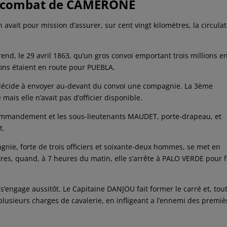
u combat de CAMERONE
 avait pour mission d’assurer, sur cent vingt kilomètres, la circula
d, le 29 avril 1863, qu’un gros convoi emportant trois millions e
ons étaient en route pour PUEBLA.
décide à envoyer au-devant du convoi une compagnie. La 3ème
is elle n’avait pas d’officier disponible.
mmandement et les sous-lieutenants MAUDET, porte-drapeau, et
t.
gnie, forte de trois officiers et soixante-deux hommes, se met en
tres, quand, à 7 heures du matin, elle s’arrête à PALO VERDE pour f
s’engage aussitôt. Le Capitaine DANJOU fait former le carré et, tou
plusieurs charges de cavalerie, en infligeant a l’ennemi des premiè