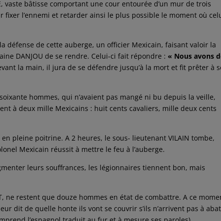
, vaste bâtisse comportant une cour entourée d’un mur de trois
r fixer l’ennemi et retarder ainsi le plus possible le moment où celu
 défense de cette auberge, un officier Mexicain, faisant valoir la
ine DANJOU de se rendre. Celui-ci fait répondre :
« Nous avons d
evant la main, il jura de se défendre jusqu’à la mort et fit prêter à 
s soixante hommes, qui n’avaient pas mangé ni bu depuis la veille,
stent à deux mille Mexicains : huit cents cavaliers, mille deux cents
 en pleine poitrine. A 2 heures, le sous- lieutenant VILAIN tombe,
lonel Mexicain réussit à mettre le feu à l’auberge.
gmenter leurs souffrances, les légionnaires tiennent bon, mais
T, ne restent que douze hommes en état de combattre. A ce mome
r dit de quelle honte ils vont se couvrir s’ils n’arrivent pas à abat
mprend l’espagnol traduit au fur et à mesure ses paroles).