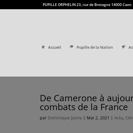
PUPILLE ORPHELIN 23, rue de Bretagne 14000 Caen
Accueil
Pupille de la Nation
Ac
De Camerone à aujourd’
combats de la France
par
Dominique Janny
|
Mai 2, 2021
|
Actu
,
Cér