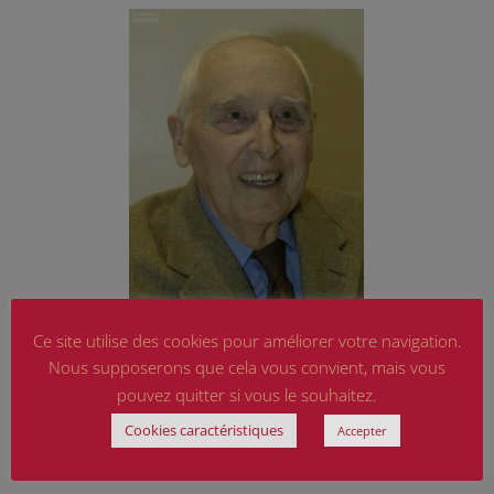
Ce site utilise des cookies pour améliorer votre navigation.
Nous supposerons que cela vous convient, mais vous
Daniel Cordier était le secrétaire de Jean Moulin, aux
pouvez quitter si vous le souhaitez.
côtés de Laure Diebold Mutschler. Il est décédé le 20
Cookies caractéristiques
Accepter
novembre 2020. Photo VM DR