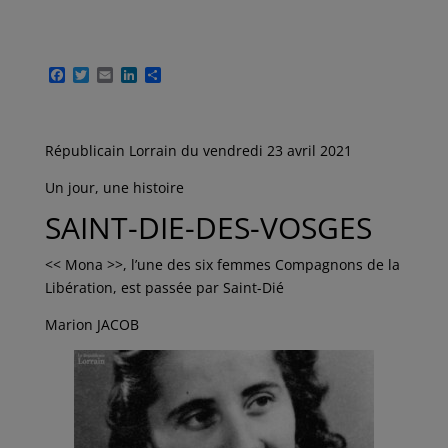
F
T
E
L
P
a
w
m
i
a
c
i
a
n
r
e
t
i
k
t
b
t
l
e
a
Républicain Lorrain du vendredi 23 avril 2021
o
e
d
g
o
r
I
e
k
n
r
Un jour, une histoire
SAINT-DIE-DES-VOSGES
<< Mona >>, l’une des six femmes Compagnons de la
Libération, est passée par Saint-Dié
Marion JACOB