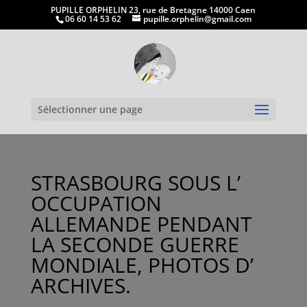
PUPILLE ORPHELIN 23, rue de Bretagne 14000 Caen
06 60 14 53 62
pupille.orphelin@gmail.com
Ouvrir la
Sélectionner une page
STRASBOURG SOUS L’
OCCUPATION
ALLEMANDE PENDANT
LA SECONDE GUERRE
MONDIALE, PHOTOS D’
ARCHIVES.