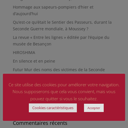
Hommage aux sapeurs-pompiers d’hier et
d’aujourd’hui
Qu’est-ce qu’était le Sentier des Passeurs, durant la
Seconde Guerre mondiale, à Moussey ?
La revue « Entre les lignes » éditée par l’équipe du
musée de Besançon
HIROSHIMA
En silence et en peine
Futur Mur des noms des victimes de la Seconde
Guerre mondiale
Ce site utilise des cookies pour améliorer votre navigation.
RÉPARER LES OMISSIONS SUR LES MONUMENTS AUX
MORTS
Nous supposerons que cela vous convient, mais vous
pouvez quitter si vous le souhaitez.
Le rapport d’activité 2025 de la DMCA.
Cookies caractéristiques
Quand la paix chemine
Accepter
Commentaires récents