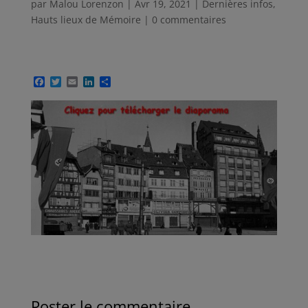
par
Malou Lorenzon
|
Avr 19, 2021
|
Dernières infos
,
Hauts lieux de Mémoire
|
0 commentaires
F
T
E
L
P
a
w
m
i
a
c
i
a
n
r
e
t
i
k
t
b
t
l
e
a
o
e
d
g
o
r
I
e
k
n
r
Poster le commentaire