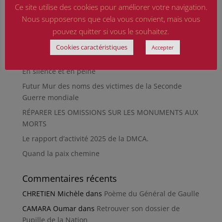
Qu’est-ce qu’était le Sentier des Passeurs, durant la
Ce site utilise des cookies pour améliorer votre navigation.
Seconde Guerre mondiale, à Moussey ?
Nous supposerons que cela vous convient, mais vous
La revue « Entre les lignes » éditée par l’équipe du
pouvez quitter si vous le souhaitez.
musée de Besançon
Cookies caractéristiques
Accepter
HIROSHIMA
En silence et en peine
Futur Mur des noms des victimes de la Seconde
Guerre mondiale
RÉPARER LES OMISSIONS SUR LES MONUMENTS AUX
MORTS
Le rapport d’activité 2025 de la DMCA.
Quand la paix chemine
Commentaires récents
CHRETIEN Michèle
dans
Poème du Général de Gaulle
CAMARA Oumar
dans
Retrouver son dossier de
Pupille de la Nation