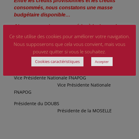
Entre les crédits provisionnés et les crédits
consommés, nous constatons une masse
budgétaire disponible…
Alors pourquoi ne pas accéder à la demande
de RÉPARATION formulée par LES
Ce site utilise des cookies pour améliorer votre navigation.
ORPHELINS ET LES PUPILLES DE LA
Nous supposerons que cela vous convient, mais vous
NATION. Ce serait une ambition nouvelle !
pouvez quitter si vous le souhaitez.
Christiane DORMOIS
Cookies caractéristiques
Accepter
Malou LORENZON
Vice Présidente Nationale FNAPOG
Vice Présidente Nationale
FNAPOG
Présidente du DOUBS
Présidente de la MOSELLE