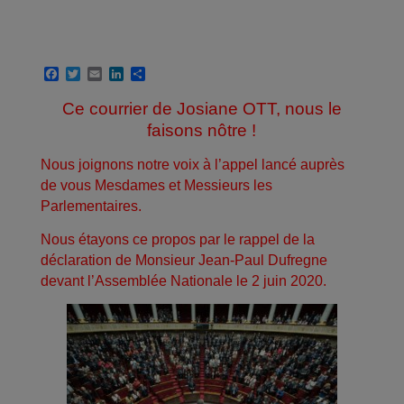
F
T
E
L
P
a
w
m
i
a
c
i
a
n
r
Ce courrier de Josiane OTT, nous le
e
t
i
k
t
faisons nôtre !
b
t
l
e
a
o
e
d
g
o
r
I
e
Nous joignons notre voix à l’appel lancé auprès
k
n
r
de vous Mesdames et Messieurs les
Parlementaires.
Nous étayons ce propos par le rappel de la
déclaration de Monsieur Jean-Paul Dufregne
devant l’Assemblée Nationale le 2 juin 2020.