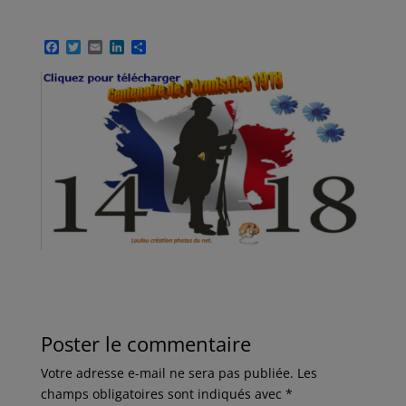
F
T
E
L
P
a
w
m
i
a
c
i
a
n
r
e
t
i
k
t
b
t
l
e
a
o
e
d
g
o
r
I
e
k
n
r
Poster le commentaire
Votre adresse e-mail ne sera pas publiée.
Les
champs obligatoires sont indiqués avec
*