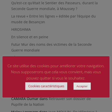
Qu’est-ce qu’était le Sentier des Passeurs, durant la
Seconde Guerre mondiale, à Moussey ?
La revue « Entre les lignes » éditée par l’équipe du
musée de Besançon
HIROSHIMA
En silence et en peine
Futur Mur des noms des victimes de la Seconde
Guerre mondiale
RÉPARER LES OMISSIONS SUR LES MONUMENTS AUX
MORTS
Ce site utilise des cookies pour améliorer votre navigation.
Le rapport d’activité 2025 de la DMCA.
Nous supposerons que cela vous convient, mais vous
pouvez quitter si vous le souhaitez.
Quand la paix chemine
Cookies caractéristiques
Accepter
Commentaires récents
CAMARA Oumar
dans
Retrouver son dossier de
Pupille de la Nation
Malou Lorenzon
dans
Jean MOULIN -De Villevieux à