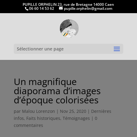
PUPILLE ORPHELIN 23, rue de Bretagne 14000 Caen
06 60 14 53 62
pupille.orphelin@gmail.com
Ouvrir la
Sélectionner une page
Un magnifique
diaporama d’images
d’époque colorisées
par
Malou Lorenzon
|
Nov 25, 2020
|
Dernières
infos
,
Faits historiques
,
Témoignages
|
0
commentaires