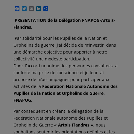
F
T
E
L
P
a
w
m
i
a
c
i
a
n
r
PRESENTATION de la Délégation FNAPOG-
Artois-
e
t
i
k
t
Flandres.
b
t
l
e
a
o
e
d
g
o
r
I
e
Par solidarité pour les Pupilles de la Nation et
k
n
r
Orphelins de guerre, j’ai décidé de m’investir dans
une démarche objective pour apporter à notre
collectivité une modeste participation.
Donc l’accord unanime des personnes consultées, a
conforté ma prise de conscience et je leur ai
proposé de m’accompagner pour participer aux
activités de la
Fédération Nationale Autonome des
Pupilles de la nation et Orphelins de Guerre.
FNAPOG.
Par conséquent en créant la délégation de la
Fédération Nationale autonome des Pupilles et
Orphelin de Guerre
« Artois Flandres »
, nous
souhaitons soutenir les orientations définies et les