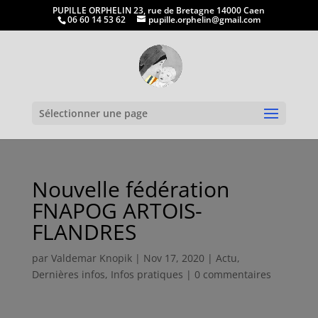
PUPILLE ORPHELIN 23, rue de Bretagne 14000 Caen
06 60 14 53 62
pupille.orphelin@gmail.com
Ouvrir la
Sélectionner une page
Nouvelle fédération
FNAPOG ARTOIS-
FLANDRES
par
Valdemar Knopik
|
Nov 17, 2020
|
Actu
,
Dernières infos
,
Infos pratiques
|
0 commentaires