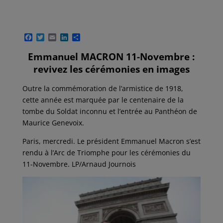
F
T
E
L
P
a
w
m
i
a
c
i
a
n
r
Emmanuel MACRON 11-Novembre :
e
t
i
k
t
revivez les cérémonies en images
b
t
l
e
a
o
e
d
g
o
r
I
e
Outre la commémoration de l’armistice de 1918,
k
n
r
cette année est marquée par le centenaire de la
tombe du Soldat inconnu et l’entrée au Panthéon de
Maurice Genevoix.
Paris, mercredi. Le président Emmanuel Macron s’est
rendu à l’Arc de Triomphe pour les cérémonies du
11-Novembre. LP/Arnaud Journois